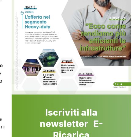
lo
o
a
Iscriviti alla
e
newsletter E-
oni
Ricarica