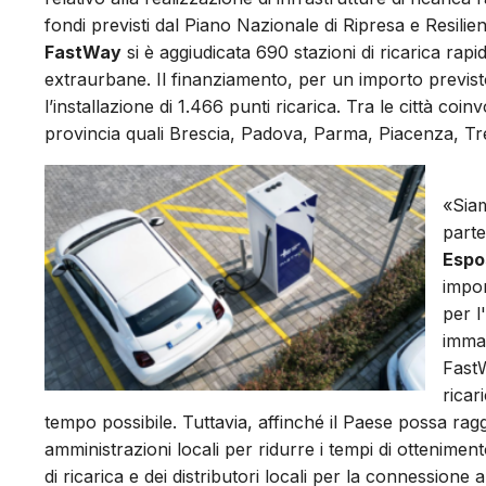
fondi previsti dal Piano Nazionale di Ripresa e Resil
FastWay
si è aggiudicata 690 stazioni di ricarica rapid
extraurbane. Il finanziamento, per un importo previst
l’installazione di 1.466 punti ricarica. Tra le città co
provincia quali Brescia, Padova, Parma, Piacenza, Trev
«Siam
parte
Espo
impor
per l
immat
FastW
ricar
tempo possibile. Tuttavia, affinché il Paese possa raggiu
amministrazioni locali per ridurre i tempi di ottenimento 
di ricarica e dei distributori locali per la connessione a