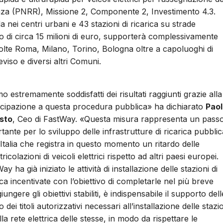
ienza (PNRR), Missione 2, Componente 2, Investimento 4.3.
a nei centri urbani e 43 stazioni di ricarica su strade
o di circa 15 milioni di euro, supporterà complessivamente
involte Roma, Milano, Torino, Bologna oltre a capoluoghi di
iso e diversi altri Comuni.
o estremamente soddisfatti dei risultati raggiunti grazie alla
cipazione a questa procedura pubblica» ha dichiarato
Pao
sto
, Ceo di FastWay. «Questa misura rappresenta un pass
tante per lo sviluppo delle infrastrutture di ricarica pubblic
'Italia che registra in questo momento un ritardo delle
ricolazioni di veicoli elettrici rispetto ad altri paesi europei.
ay ha già iniziato le attività di installazione delle stazioni di
ica incentivate con l’obiettivo di completarle nel più breve
ngere gli obiettivi stabiliti, è indispensabile il supporto dell
dei titoli autorizzativi necessari all’installazione delle stazi
lla rete elettrica delle stesse, in modo da rispettare le