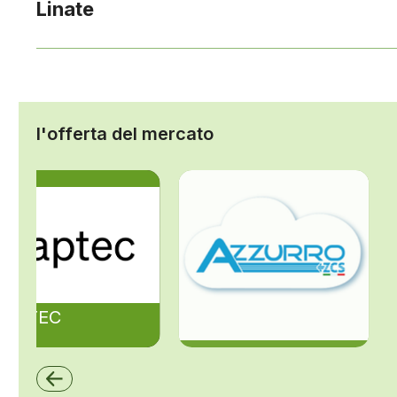
Linate
l'offerta del mercato
ZAPTEC
ZCS Azzurro