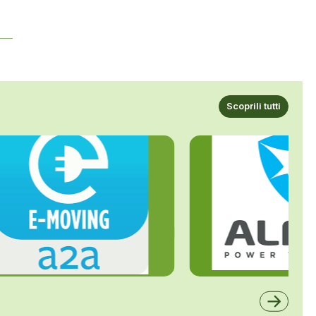
Scoprili tutti
ALFE
A2A