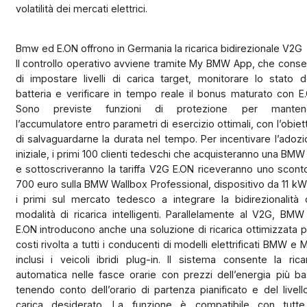
volatilità dei mercati elettrici.
Bmw ed E.ON offrono in Germania la ricarica bidirezionale V2G
Il controllo operativo avviene tramite My BMW App, che cons
di impostare livelli di carica target, monitorare lo stato d
batteria e verificare in tempo reale il bonus maturato con E
Sono previste funzioni di protezione per manten
l’accumulatore entro parametri di esercizio ottimali, con l’obiet
di salvaguardarne la durata nel tempo. Per incentivare l’adoz
iniziale, i primi 100 clienti tedeschi che acquisteranno una BMW
e sottoscriveranno la tariffa V2G E.ON riceveranno uno scont
700 euro sulla BMW Wallbox Professional, dispositivo da 11 kW
i primi sul mercato tedesco a integrare la bidirezionalità
modalità di ricarica intelligenti. Parallelamente al V2G, BM
E.ON introducono anche una soluzione di ricarica ottimizzata p
costi rivolta a tutti i conducenti di modelli elettrificati BMW e M
inclusi i veicoli ibridi plug-in. Il sistema consente la rica
automatica nelle fasce orarie con prezzi dell’energia più ba
tenendo conto dell’orario di partenza pianificato e del livell
carica desiderato. La funzione è compatibile con tutte