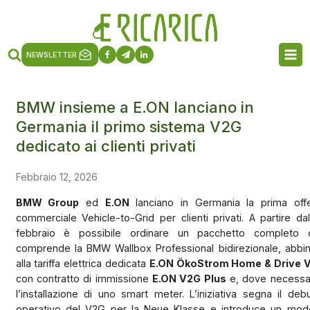
NEWSLETTER
BMW insieme a E.ON lanciano in
Germania il primo sistema V2G
dedicato ai clienti privati
Febbraio 12, 2026
BMW Group
ed
E.ON
lanciano in Germania la prima offe
commerciale Vehicle-to-Grid per clienti privati. A partire da
febbraio è possibile ordinare un pacchetto completo 
comprende la BMW Wallbox Professional bidirezionale, abbin
alla tariffa elettrica dedicata
E.ON ÖkoStrom Home & Drive 
con contratto di immissione
E.ON V2G Plus
e, dove necessar
l’installazione di uno smart meter. L’iniziativa segna il deb
operativo del V2G per la Neue Klasse e introduce un mode