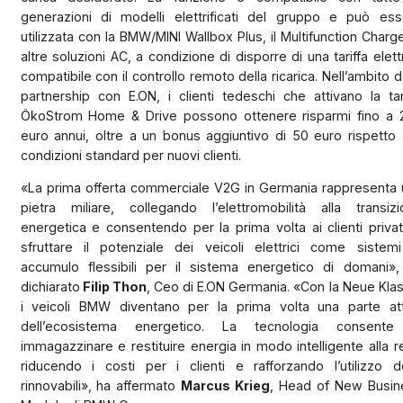
generazioni di modelli elettrificati del gruppo e può ess
utilizzata con la BMW/MINI Wallbox Plus, il Multifunction Charg
altre soluzioni AC, a condizione di disporre di una tariffa elett
compatibile con il controllo remoto della ricarica. Nell’ambito d
partnership con E.ON, i clienti tedeschi che attivano la tar
ÖkoStrom Home & Drive possono ottenere risparmi fino a 
euro annui, oltre a un bonus aggiuntivo di 50 euro rispetto 
condizioni standard per nuovi clienti.
«La prima offerta commerciale V2G in Germania rappresenta 
pietra miliare, collegando l’elettromobilità alla transizi
energetica e consentendo per la prima volta ai clienti privat
sfruttare il potenziale dei veicoli elettrici come sistemi
accumulo flessibili per il sistema energetico di domani»,
dichiarato
Filip Thon
, Ceo di E.ON Germania. «Con la Neue Kla
i veicoli BMW diventano per la prima volta una parte att
dell’ecosistema energetico. La tecnologia consente
immagazzinare e restituire energia in modo intelligente alla r
riducendo i costi per i clienti e rafforzando l’utilizzo d
rinnovabili», ha affermato
Marcus Krieg
, Head of New Busin