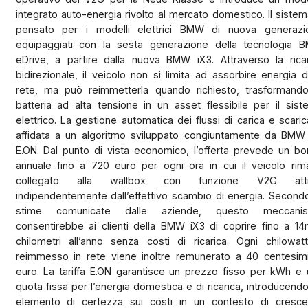
integrato auto-energia rivolto al mercato domestico. Il siste
pensato per i modelli elettrici BMW di nuova generazi
equipaggiati con la sesta generazione della tecnologia 
eDrive, a partire dalla nuova BMW iX3. Attraverso la ricar
bidirezionale, il veicolo non si limita ad assorbire energia d
rete, ma può reimmetterla quando richiesto, trasformando
batteria ad alta tensione in un asset flessibile per il sis
elettrico. La gestione automatica dei flussi di carica e scari
affidata a un algoritmo sviluppato congiuntamente da BMW
E.ON. Dal punto di vista economico, l’offerta prevede un b
annuale fino a 720 euro per ogni ora in cui il veicolo rim
collegato alla wallbox con funzione V2G atti
indipendentemente dall’effettivo scambio di energia. Second
stime comunicate dalle aziende, questo meccani
consentirebbe ai clienti della BMW iX3 di coprire fino a 14
chilometri all’anno senza costi di ricarica. Ogni chilowat
reimmesso in rete viene inoltre remunerato a 40 centesimi
euro. La tariffa E.ON garantisce un prezzo fisso per kWh e
quota fissa per l’energia domestica e di ricarica, introducend
elemento di certezza sui costi in un contesto di cresce