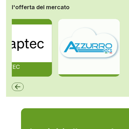
l'offerta del mercato
ZAPTEC
ZCS Azzurro