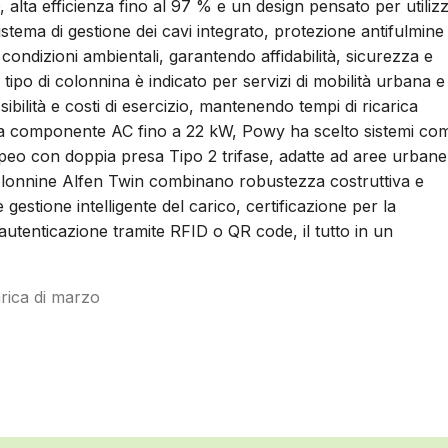
lta efficienza fino al 97 % e un design pensato per utilizz
istema di gestione dei cavi integrato, protezione antifulmine
condizioni ambientali, garantendo affidabilità, sicurezza e
tipo di colonnina è indicato per servizi di mobilità urbana e
bilità e costi di esercizio, mantenendo tempi di ricarica
er la componente AC fino a 22 kW, Powy ha scelto sistemi co
peo con doppia presa Tipo 2 trifase, adatte ad aree urbane
colonnine Alfen Twin combinano robustezza costruttiva e
 gestione intelligente del carico, certificazione per la
autenticazione tramite RFID o QR code, il tutto in un
arica di marzo