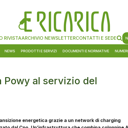
O RIVISTA
ARCHIVIO NEWSLETTER
CONTATTI E SEDE
N
NEWS
PRODOTTI E SERVIZI
DOCUMENTI E NORMATIVE
NUMERI
ca Powy al servizio del
ransizione energetica grazie a un network di charging
zzato dal Cpo. Un’infrastruttura che combina colonnine 