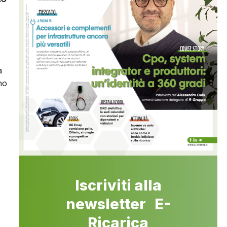
e
a
no
Iscriviti alla
newsletter E-
Ricarica