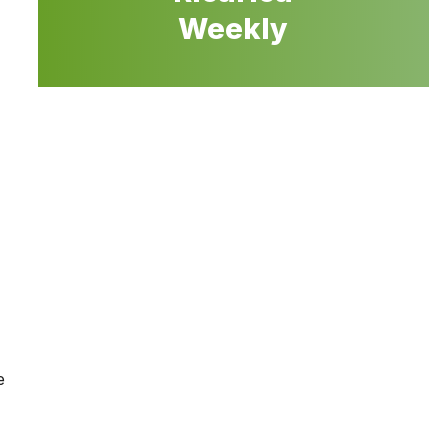
Weekly
e