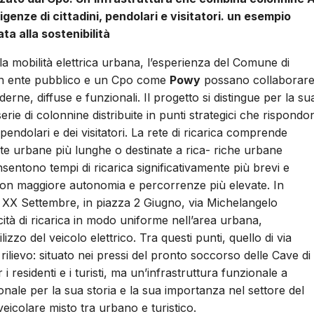
igenze di cittadini, pendolari e visitatori. un esempio
ta alla sostenibilità
la mobilità elettrica urbana, l’esperienza del Comune di
un ente pubblico e un Cpo come
Powy
possano collaborar
derne, diffuse e funzionali. Il progetto si distingue per la su
rie di colonnine distribuite in punti strategici che rispondo
i pendolari e dei visitatori. La rete di ricarica comprende
oste urbane più lunghe o destinate a rica- riche urbane
sentono tempi di ricarica significativamente più brevi e
con maggiore autonomia e percorrenze più elevate. In
ale XX Settembre, in piazza 2 Giugno, via Michelangelo
cità di ricarica in modo uniforme nell’area urbana,
lizzo del veicolo elettrico. Tra questi punti, quello di via
 rilievo: situato nei pressi del pronto soccorso delle Cave di
i residenti e i turisti, ma un’infrastruttura funzionale a
ionale per la sua storia e la sua importanza nel settore del
eicolare misto tra urbano e turistico.