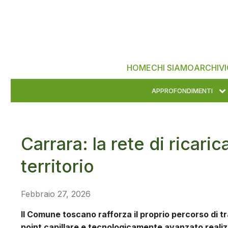
HOME
CHI SIAMO
ARCHIVI
APPROFONDIMENTI
Carrara: la rete di ricari
territorio
Febbraio 27, 2026
Il Comune toscano rafforza il proprio percorso di t
point capillare e tecnologicamente avanzato reali