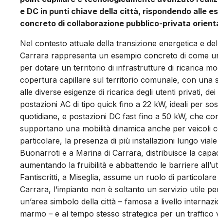
e DC in punti chiave della città, rispondendo alle es
concreto di collaborazione pubblico-privata orienta
Nel contesto attuale della transizione energetica e del
Carrara rappresenta un esempio concreto di come 
per dotare un territorio di infrastrutture di ricarica mo
copertura capillare sul territorio comunale, con una se
alle diverse esigenze di ricarica degli utenti privati, de
postazioni AC di tipo quick fino a 22 kW, ideali per s
quotidiane, e postazioni DC fast fino a 50 kW, che con
supportano una mobilità dinamica anche per veicoli 
particolare, la presenza di più installazioni lungo vi
Buonarroti e a Marina di Carrara, distribuisce la capa
aumentando la fruibilità e abbattendo le barriere all’uti
Fantiscritti, a Miseglia, assume un ruolo di particolare
Carrara, l’impianto non è soltanto un servizio utile per 
un’area simbolo della città – famosa a livello internaz
marmo – e al tempo stesso strategica per un traffico v