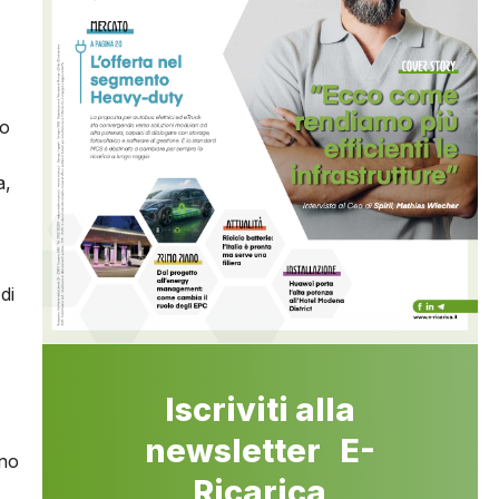
po
a,
di
Iscriviti alla
newsletter E-
gno
Ricarica