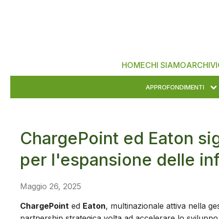
HOME
CHI SIAMO
ARCHIVI
APPROFONDIMENTI
ChargePoint ed Eaton sig
per l'espansione delle inf
Maggio 26, 2025
ChargePoint
ed
Eaton
, multinazionale attiva nella g
partnership strategica volta ad accelerare lo sviluppo de