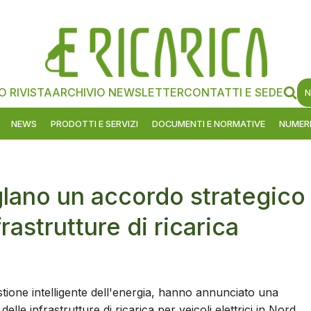
O RIVISTA
ARCHIVIO NEWSLETTER
CONTATTI E SEDE
N
NEWS
PRODOTTI E SERVIZI
DOCUMENTI E NORMATIVE
NUMERI
lano un accordo strategico
rastrutture di ricarica
estione intelligente dell'energia, hanno annunciato una
lle infrastrutture di ricarica per veicoli elettrici in Nord