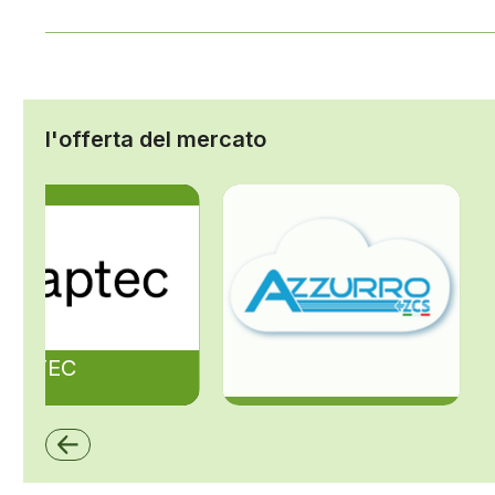
l'offerta del mercato
ZAPTEC
ZCS Azzurro