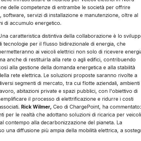
e delle competenze di entrambe le società per offrire
 software, servizi di installazione e manutenzione, oltre al
emi di accumulo energetico.
Una caratteristica distintiva della collaborazione è lo svilup
di tecnologie per il flusso bidirezionale di energia, che
permetteranno ai veicoli elettrici non solo di ricevere energi
ma anche di restituirla alla rete o agli edifici, contribuendo
così alla gestione della domanda energetica e alla stabilità
della rete elettrica. Le soluzioni proposte saranno rivolte a
diversi segmenti di mercato, tra cui flotte aziendali, ambienti 
lavoro, abitazioni private e spazi pubblici, con l'obiettivo di
semplificare il processo di elettrificazione e ridurre i costi
associati.
Rick Wilmer,
Ceo di ChargePoint, ha commentato:
per le realtà che adottano soluzioni di ricarica per veicoli
do al contempo alla decarbonizzazione del pianeta. La
una diffusione più ampia della mobilità elettrica, a soste