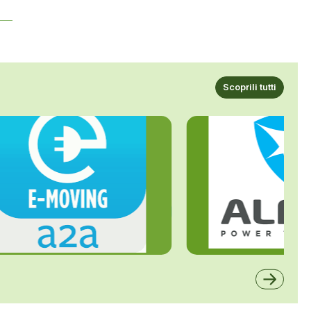
Scoprili tutti
ALFE
A2A