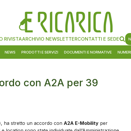
O RIVISTA
ARCHIVIO NEWSLETTER
CONTATTI E SEDE
N
NEWS
PRODOTTI E SERVIZI
DOCUMENTI E NORMATIVE
NUMERI
cordo con A2A per 39
o), ha stretto un accordo con
A2A E-Mobility
per
. Le location sono state individuate dall’Amministrazione