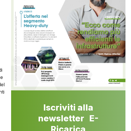
di
he
del
ti
Iscriviti alla
newsletter E-
Ricarica