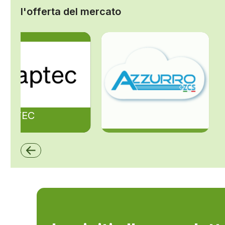
l'offerta del mercato
ZAPTEC
ZCS Azzurro