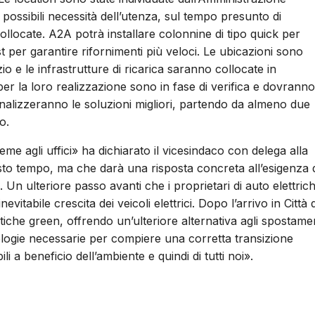
 possibili necessità dell’utenza, sul tempo presunto di
llocate. A2A potrà installare colonnine di tipo quick per
t per garantire rifornimenti più veloci. Le ubicazioni sono
zio e le infrastrutture di ricarica saranno collocate in
 per la loro realizzazione sono in fase di verifica e dovranno
alizzeranno le soluzioni migliori, partendo da almeno due
o.
me agli uffici» ha dichiarato il vicesindaco con delega alla
sto tempo, ma che darà una risposta concreta all’esigenza 
. Un ulteriore passo avanti che i proprietari di auto elettric
tabile crescita dei veicoli elettrici. Dopo l’arrivo in Città 
iche green, offrendo un’ulteriore alternativa agli spostamen
nologie necessarie per compiere una corretta transizione
 a beneficio dell’ambiente e quindi di tutti noi».