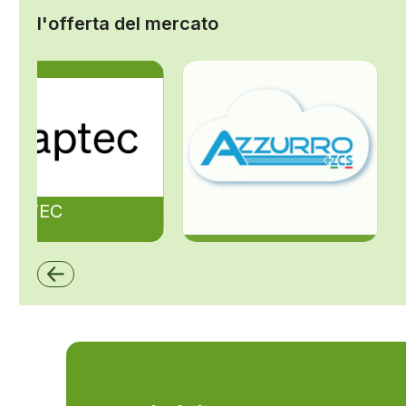
l'offerta del mercato
ZAPTEC
ZCS Azzurro