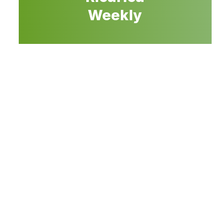
Weekly
i