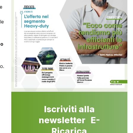
re
le
eo
o.
Iscriviti alla
newsletter E-
Ricarica