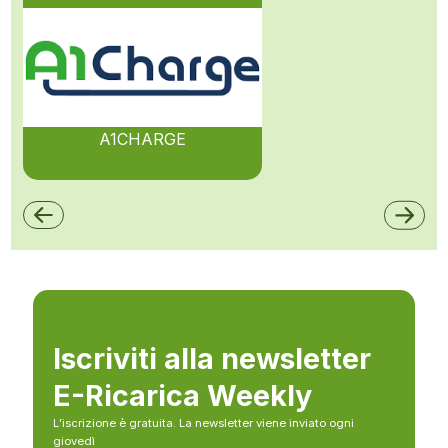
A1CHARGE
Iscriviti alla newsletter
E-Ricarica Weekly
L’iscrizione è gratuita. La newsletter viene inviato ogni
giovedì