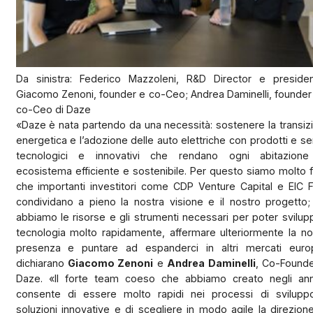
Da sinistra: Federico Mazzoleni, R&D Director e presiden
Giacomo Zenoni, founder e co-Ceo; Andrea Daminelli, founder
co-Ceo di Daze
«Daze è nata partendo da una necessità: sostenere la transiz
energetica e l’adozione delle auto elettriche con prodotti e ser
tecnologici e innovativi che rendano ogni abitazion
ecosistema efficiente e sostenibile. Per questo siamo molto fe
che importanti investitori come CDP Venture Capital e EIC 
condividano a pieno la nostra visione e il nostro progetto;
abbiamo le risorse e gli strumenti necessari per poter svilup
tecnologia molto rapidamente, affermare ulteriormente la no
presenza e puntare ad espanderci in altri mercati euro
dichiarano
Giacomo Zenoni
e
Andrea Daminelli
, Co-Founde
Daze. «Il forte team coeso che abbiamo creato negli ann
consente di essere molto rapidi nei processi di svilupp
soluzioni innovative e di scegliere in modo agile la direzion