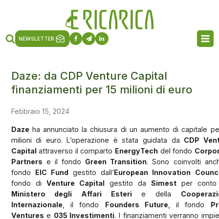
NEWSLETTER
Daze: da CDP Venture Capital
finanziamenti per 15 milioni di euro
Febbraio 15, 2024
Daze
ha annunciato la chiusura di un aumento di capitale pe
milioni di euro. L’operazione è stata guidata da
CDP Vent
Capital
attraverso il comparto
EnergyTech
del fondo
Corpo
Partners
e il fondo
Green Transition
. Sono coinvolti anch
fondo
EIC Fund
gestito dall’
European Innovation Counci
fondo di
Venture Capital
gestito da
Simest
per conto 
Ministero degli Affari Esteri
e della
Cooperazi
Internazionale
, il fondo
Founders Future
, il fondo
Pr
Ventures
e
035 Investimenti
. I finanziamenti verranno impie