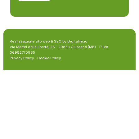
Realizzazione sito web & SEO by Digitalificio
Via Martiri della libertà, 28 - 20833 Giussano (MB) - P.IVA
06982770965
Privacy Policy
-
Cookie Policy