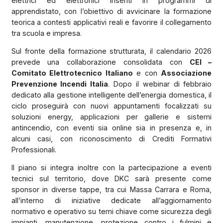
elettrici ed elettronici inseriti in programmi di
apprendistato, con l’obiettivo di avvicinare la formazione
teorica a contesti applicativi reali e favorire il collegamento
tra scuola e impresa.
Sul fronte della formazione strutturata, il calendario 2026
prevede una collaborazione consolidata con
CEI –
Comitato Elettrotecnico Italiano
e con
Associazione
Prevenzione Incendi Italia
. Dopo il webinar di febbraio
dedicato alla gestione intelligente dell’energia domestica, il
ciclo proseguirà con nuovi appuntamenti focalizzati su
soluzioni energy, applicazioni per gallerie e sistemi
antincendio, con eventi sia online sia in presenza e, in
alcuni casi, con riconoscimento di Crediti Formativi
Professionali.
Il piano si integra inoltre con la partecipazione a eventi
tecnici sul territorio, dove DKC sarà presente come
sponsor in diverse tappe, tra cui Massa Carrara e Roma,
all’interno di iniziative dedicate all’aggiornamento
normativo e operativo su temi chiave come sicurezza degli
impianti, manutenzione, protezione contro i fulmini e