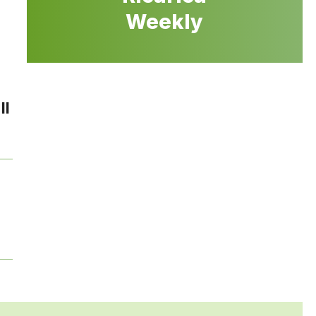
Weekly
Il