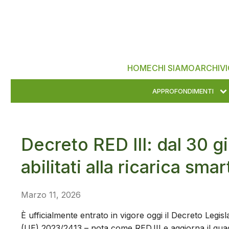
HOME
CHI SIAMO
ARCHIVI
APPROFONDIMENTI
Decreto RED III: dal 30 g
abilitati alla ricarica smar
Marzo 11, 2026
È ufficialmente entrato in vigore oggi il Decreto Legisla
(UE) 2023/2413 – nota come RED III e aggiorna il qua