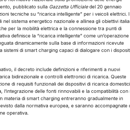
mento, pubblicato sulla
Gazzetta Ufficiale
del 20 gennaio
i tecniche su “ricarica intelligente” per i veicoli elettrici. I
i nel sistema energetico nazionale e allinea gli obiettivi italia
e per la mobilità elettrica e la connessione tra punti di
rmativa definisce la “ricarica intelligente” come un’operazione 
adeguata dinamicamente sulla base di informazioni ricevute
sistemi di smart charging capaci di dialogare con i dispositi
tivo, il decreto include definizioni e riferimenti a nuovi
rica bidirezionale e controlli elettronici di ricarica. Queste
one di requisiti funzionali dei dispositivi di ricarica domestic
a, l’integrazione delle fonti rinnovabili e la compatibilità con 
ni in materia di smart charging entreranno gradualmente in
o previsto dalla normativa europea, e saranno accompagnate 
one operativa.