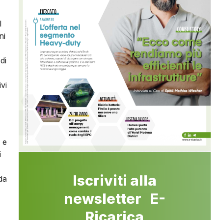
l
ni
di
vi
i e
i
Iscriviti alla
da
newsletter E-
Ricarica