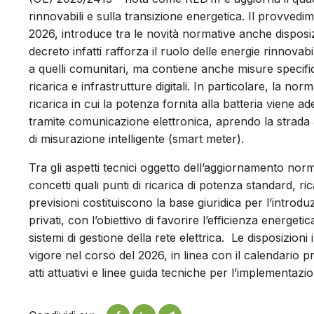
rinnovabili e sulla transizione energetica. Il provvedi
2026, introduce tra le novità normative anche disposizion
decreto infatti rafforza il ruolo delle energie rinnovabil
a quelli comunitari, ma contiene anche misure specifich
ricarica e infrastrutture digitali. In particolare, la no
ricarica in cui la potenza fornita alla batteria viene 
tramite comunicazione elettronica, aprendo la strada a 
di misurazione intelligente (smart meter).
Tra gli aspetti tecnici oggetto dell’aggiornamento norma
concetti quali punti di ricarica di potenza standard, rica
previsioni costituiscono la base giuridica per l’introduzi
privati, con l’obiettivo di favorire l’efficienza energetic
sistemi di gestione della rete elettrica. Le disposizio
vigore nel corso del 2026, in linea con il calendari
atti attuativi e linee guida tecniche per l’implementazi