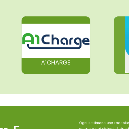
A1CHARGE
Ogni settimana una raccolta 
mercato dei sistemi di ricari