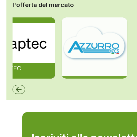
l'offerta del mercato
ZAPTEC
ZCS Azzurro