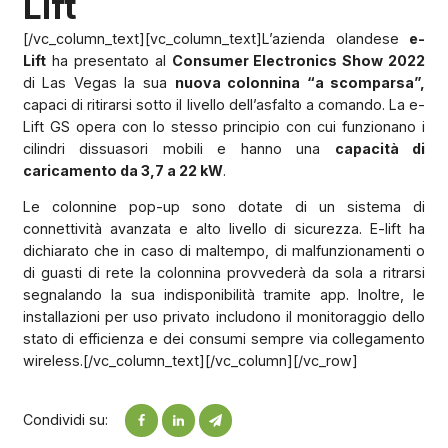
Lift
[/vc_column_text][vc_column_text]L’azienda olandese
e-
Lift
ha presentato al
Consumer Electronics Show 2022
di Las Vegas la sua
nuova colonnina “a scomparsa”,
capaci di ritirarsi sotto il livello dell’asfalto a comando. La e-
Lift GS opera con lo stesso principio con cui funzionano i
cilindri dissuasori mobili e hanno una
capacità di
caricamento da 3,7 a 22 kW
.
Le colonnine pop-up sono dotate di un sistema di
connettività avanzata e alto livello di sicurezza. E-lift ha
dichiarato che in caso di maltempo, di malfunzionamenti o
di guasti di rete la colonnina provvederà da sola a ritrarsi
segnalando la sua indisponibilità tramite app. Inoltre, le
installazioni per uso privato includono il monitoraggio dello
stato di efficienza e dei consumi sempre via collegamento
wireless.[/vc_column_text][/vc_column][/vc_row]
Condividi su: