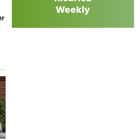
Weekly
er