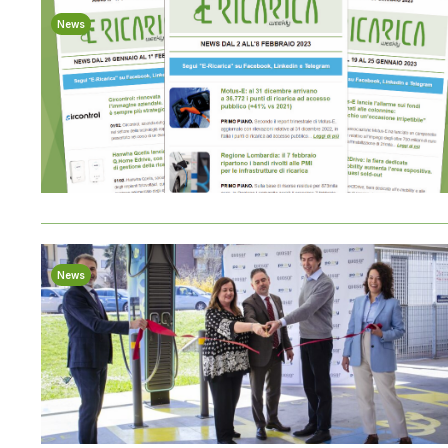
News
News