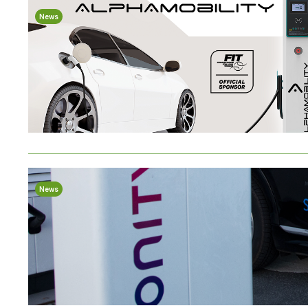
News
News