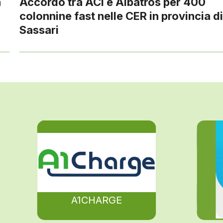
a
Accordo tra ACI e Albatros per 400
colonnine fast nelle CER in provincia d
Sassari
A1CHARGE