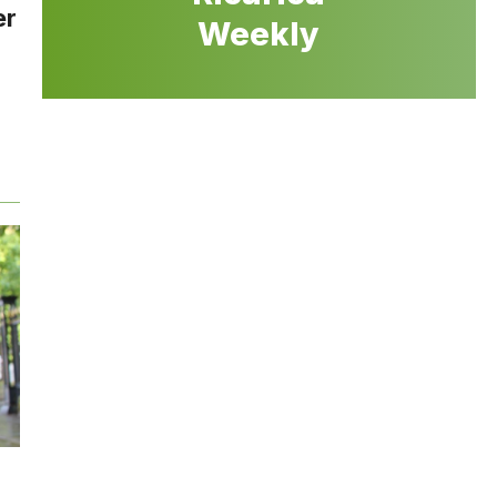
er
Weekly