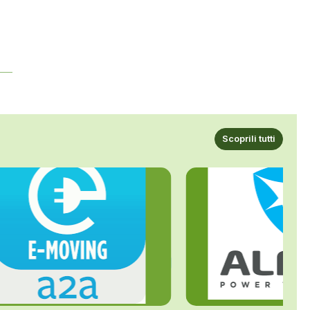
i
Scoprili tutti