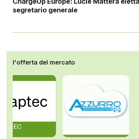
ChargeUp Europe: Lucie Mattera elett
segretario generale
l'offerta del mercato
ZAPTEC