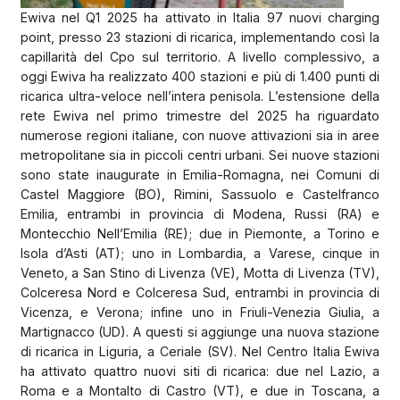
Ewiva nel Q1 2025 ha attivato in Italia 97 nuovi charging
point, presso 23 stazioni di ricarica, implementando così la
capillarità del Cpo sul territorio. A livello complessivo, a
oggi Ewiva ha realizzato 400 stazioni e più di 1.400 punti di
ricarica ultra-veloce nell’intera penisola. L’estensione della
rete Ewiva nel primo trimestre del 2025 ha riguardato
numerose regioni italiane, con nuove attivazioni sia in aree
metropolitane sia in piccoli centri urbani. Sei nuove stazioni
sono state inaugurate in Emilia-Romagna, nei Comuni di
Castel Maggiore (BO), Rimini, Sassuolo e Castelfranco
Emilia, entrambi in provincia di Modena, Russi (RA) e
Montecchio Nell’Emilia (RE); due in Piemonte, a Torino e
Isola d’Asti (AT); uno in Lombardia, a Varese, cinque in
Veneto, a San Stino di Livenza (VE), Motta di Livenza (TV),
Colceresa Nord e Colceresa Sud, entrambi in provincia di
Vicenza, e Verona; infine uno in Friuli-Venezia Giulia, a
Martignacco (UD). A questi si aggiunge una nuova stazione
di ricarica in Liguria, a Ceriale (SV). Nel Centro Italia Ewiva
ha attivato quattro nuovi siti di ricarica: due nel Lazio, a
Roma e a Montalto di Castro (VT), e due in Toscana, a