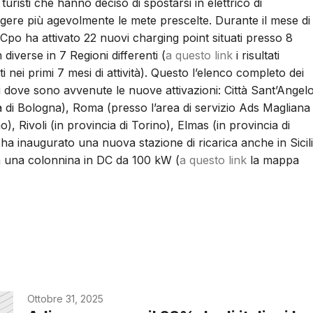
 turisti che hanno deciso di spostarsi in elettrico di
gere più agevolmente le mete prescelte. Durante il mese di
il Cpo ha attivato 22 nuovi charging point situati presso 8
 diverse in 7 Regioni differenti (
a questo link
i risultati
ti nei primi 7 mesi di attività). Questo l’elenco completo dei
dove sono avvenute le nuove attivazioni: Città Sant’Angel
a di Bologna), Roma (presso l’area di servizio Ads Magliana
, Rivoli (in provincia di Torino), Elmas (in provincia di
, ha inaugurato una nuova stazione di ricarica anche in Sicil
ata una colonnina in DC da 100 kW (
a questo link
la mappa
Ottobre 31, 2025