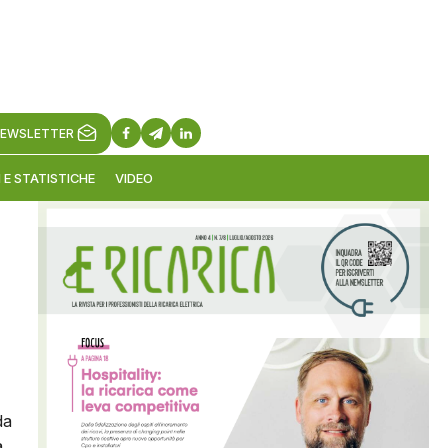
EWSLETTER
 E STATISTICHE
VIDEO
da
a