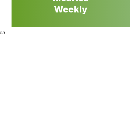
Weekly
ica