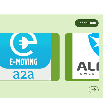
Scoprili tutti
ALFE
A2A