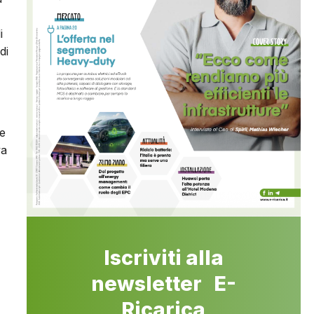
i
di
le
va
Iscriviti alla
newsletter E-
Ricarica