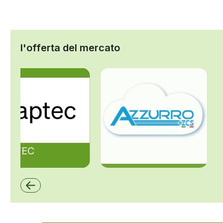
l'offerta del mercato
ZAPTEC
ZCS Azzurro