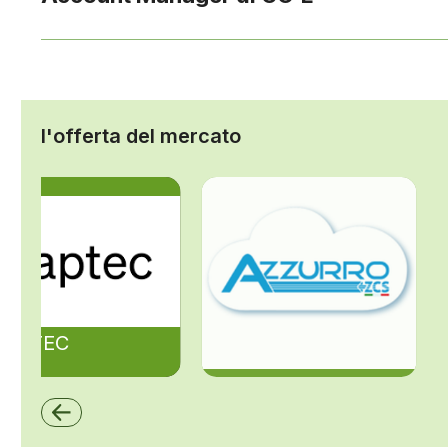
l'offerta del mercato
ZAPTEC
ZCS Azzurro