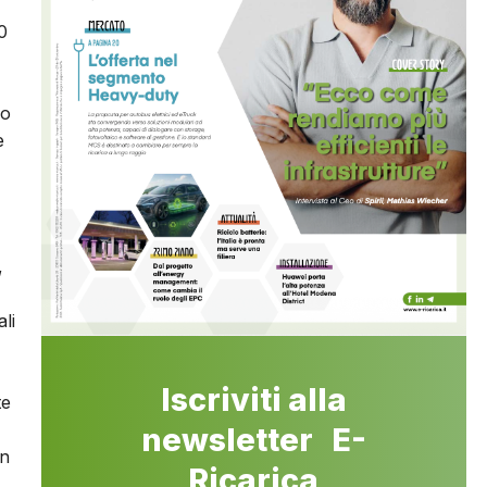
0
mo
è
,
li
Iscriviti alla
te
newsletter E-
en
Ricarica