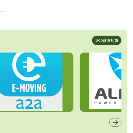
Scoprili tutti
ALFE
A2A