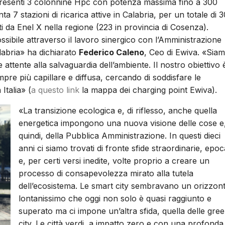
 presenti 3 colonnine Hpc con potenza massima fino a 300
a 7 stazioni di ricarica attive in Calabria, per un totale di 3
i da Enel X nella regione (223 in provincia di Cosenza).
ossibile attraverso il lavoro sinergico con l’Amministrazione
labria» ha dichiarato
Federico Caleno
, Ceo di Ewiva. «Sia
e attente alla salvaguardia dell’ambiente. Il nostro obiettivo 
mpre più capillare e diffusa, cercando di soddisfare le
 Italia» (
a questo link
la mappa dei charging point Ewiva).
«La transizione ecologica e, di riflesso, anche quella
energetica impongono una nuova visione delle cose e
quindi, della Pubblica Amministrazione. In questi dieci
anni ci siamo trovati di fronte sfide straordinarie, epoca
e, per certi versi inedite, volte proprio a creare un
processo di consapevolezza mirato alla tutela
dell’ecosistema. Le smart city sembravano un orizzon
lontanissimo che oggi non solo è quasi raggiunto e
superato ma ci impone un’altra sfida, quella delle gre
city. Le città verdi, a impatto zero e con una profonda