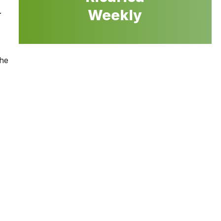
.
Weekly
che