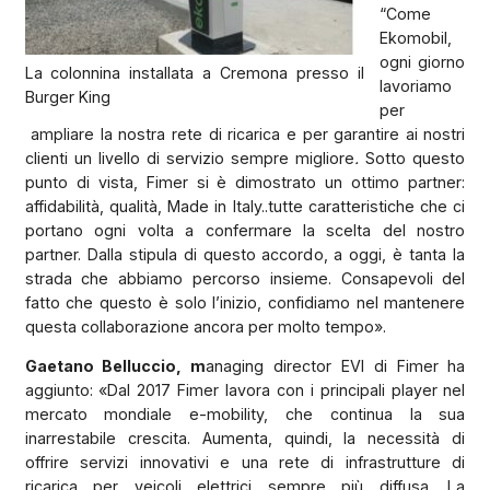
“Come
Ekomobil,
ogni giorno
La colonnina installata a Cremona presso il
lavoriamo
Burger King
per
ampliare la nostra rete di ricarica e per garantire ai nostri
clienti un livello di servizio sempre migliore
.
Sotto questo
punto di vista, Fimer si è dimostrato un ottimo partner:
affidabilità, qualità, Made in Italy..tutte caratteristiche che ci
portano ogni volta a confermare la scelta del nostro
partner. Dalla stipula di questo accordo, a oggi, è tanta la
strada che abbiamo percorso insieme. Consapevoli del
fatto che questo è solo l’inizio, confidiamo nel mantenere
questa collaborazione ancora per molto tempo».
Gaetano Belluccio, m
anaging director EVI di Fimer ha
aggiunto: «Dal 2017 Fimer lavora con i principali player nel
mercato mondiale e-mobility, che continua la sua
inarrestabile crescita. Aumenta, quindi, la necessità di
offrire servizi innovativi e una rete di infrastrutture di
ricarica per veicoli elettrici sempre più diffusa. La