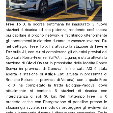
Free To X
la scorsa settimana ha inaugurato 3 nuove
stazioni di ricarica ad alta potenza, rendendo così ancora
più capillare il proprio network e facilitando ulteriormente
gli spostamenti in elettrico durante le vacanze invernali. Più
nel dettaglio, Free To X ha attivato la stazione di
Tevere
Est
sulla A1, con cui si completano gli obiettivi previsti dal
Cpo sulla Roma-Firenze. Sull’A7, in Liguria, è stata attivata la
stazione di
Giovi Ovest
in prossimità della località Ronco
Scrivia (in provincia di Genova). Infine sulla A13 è stata
aperta la stazione di
Adige Est
(situata in prossimità di
Brentino Belluno, in provincia di Verona), con la quale Free
To X ha completato la tratta Bologna-Padova, dove
attualmente si contano 6 stazioni di ricarica con
interdistanza di soli 30 km. Nel frattempo Free To X
procede anche con l’integrazione di pensiline presso le
stazioni già avviate, in modo da proteggere gli e-driver da
sole e intemperie durante il rifornimento energetico. Tra le