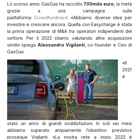
Lo scorso anno GasGas ha raccolto
700mila euro
, la metà
grazie a una campagna sulla
piattaforma
Crowdfundme.it
. «Abbiamo diverse idee per
investire e crescere ancora. Quella con Easycharge è stata
la prima operazione di M&A tra operatori indipendenti del
settore. Per il 2022 stiamo valutando altre acquisizioni
simili» spiega
Alessandro Vigilanti
, co-founder e Ceo di
GasGas.
«Il
2021
è
stato un anno di grandi soddisfazioni. In soli sei mesi
abbiamo superato ampiamente l’obiettivo previsto»
prosegue Vigilanti. «La nostra rete a inizio 2022 è