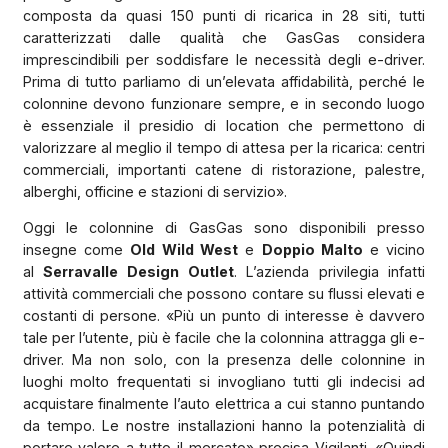
composta da quasi 150 punti di ricarica in 28 siti, tutti
caratterizzati dalle qualità che GasGas considera
imprescindibili per soddisfare le necessità degli e-driver.
Prima di tutto parliamo di un’elevata affidabilità, perché le
colonnine devono funzionare sempre, e in secondo luogo
è essenziale il presidio di location che permettono di
valorizzare al meglio il tempo di attesa per la ricarica: centri
commerciali, importanti catene di ristorazione, palestre,
alberghi, officine e stazioni di servizio».
Oggi le colonnine di GasGas sono disponibili presso
insegne come
Old Wild West
e
Doppio Malto
e vicino
al
Serravalle Design Outlet
. L’azienda privilegia infatti
attività commerciali che possono contare su flussi elevati e
costanti di persone. «Più un punto di interesse è davvero
tale per l’utente, più è facile che la colonnina attragga gli e-
driver. Ma non solo, con la presenza delle colonnine in
luoghi molto frequentati si invogliano tutti gli indecisi ad
acquistare finalmente l’auto elettrica a cui stanno puntando
da tempo. Le nostre installazioni hanno la potenzialità di
portare valore a tutto il mercato» precisa Vigilanti. «Quindi