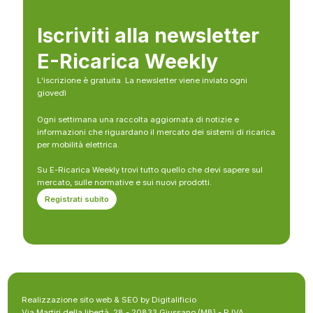
Iscriviti alla newsletter
E-Ricarica Weekly
L’iscrizione è gratuita. La newsletter viene inviato ogni
giovedì
Ogni settimana una raccolta aggiornata di notizie e
informazioni che riguardano il mercato dei sistemi di ricarica
per mobilità elettrica.
Su E-Ricarica Weekly trovi tutto quello che devi sapere sul
mercato, sulle normative e sui nuovi prodotti.
Registrati subito
Realizzazione sito web & SEO by Digitalificio
Via Martiri della libertà, 28 - 20833 Giussano (MB) - P.IVA