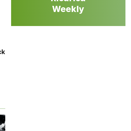
Weekly
ck