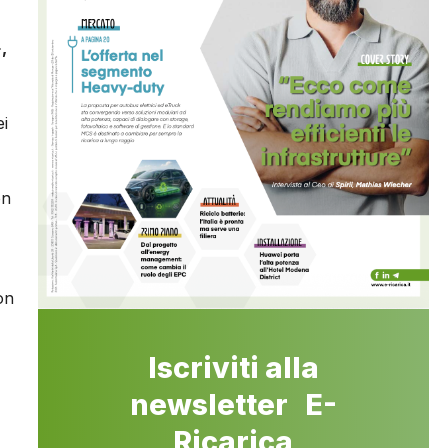
,
ei
on
on
Iscriviti alla
newsletter E-
Ricarica