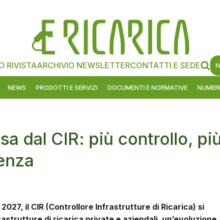
O RIVISTA
ARCHIVIO NEWSLETTER
CONTATTI E SEDE
N
NEWS
PRODOTTI E SERVIZI
DOCUMENTI E NORMATIVE
NUMERI
ssa dal CIR: più controllo, pi
ienza
 2027, il CIR (Controllore Infrastrutture di Ricarica) si
astrutture di ricarica private e aziendali. un’evoluzione