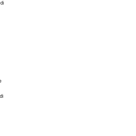
di
e
di