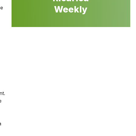
Weekly
re
nt.
e
a