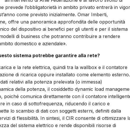
all’intervento di Anie Federazione e al lavoro svolto di
e prevede l’obbligatorietà in ambito privato entrerà in vigo
st’anno come previsto inizialmente. Omar Imberti,
one, offre una panoramica approfondita delle opportunità
co del dispositivo ai benefici per gli utenti e per il sistema
 modelli di business che potranno contribuire a rendere
n ambito domestico e aziendale».
questo sistema potrebbe garantire alla rete?
carica e la rete elettrica, quindi tra la wallbox e il contatore
stazione di ricarica oppure installato come elemento esterno.
dati relativi alla potenza prelevata (o immessa)
e dinamica della potenza, il cosiddetto dynamic load manageme
co, poiché comunica direttamente con il contatore intelligent
ire in caso di sottofrequenza, riducendo il carico e
ette lo scambio di dati con soggetti esterni, definiti dalla
i di flessibilità. In sintesi, il CIR consente di ottimizzare l
ezza del sistema elettrico e rende disponibili risorse di