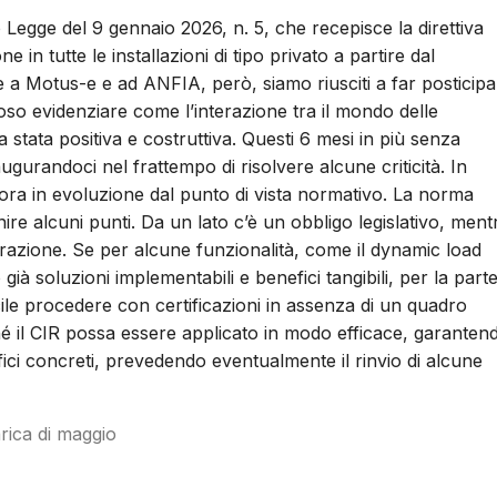
o Legge del 9 gennaio 2026, n. 5, che recepisce la direttiva
in tutte le installazioni di tipo privato a partire dal
e a Motus-e e ad ANFIA, però, siamo riusciti a far posticipa
roso evidenziare come l’interazione tra il mondo delle
ia stata positiva e costruttiva. Questi 6 mesi in più senza
gurandoci nel frattempo di risolvere alcune criticità. In
cora in evoluzione dal punto di vista normativo. La norma
nire alcuni punti. Da un lato c’è un obbligo legislativo, ment
orazione. Se per alcune funzionalità, come il dynamic load
à soluzioni implementabili e benefici tangibili, per la part
difficile procedere con certificazioni in assenza di un quadro
hé il CIR possa essere applicato in modo efficace, garanten
efici concreti, prevedendo eventualmente il rinvio di alcune
rica di maggio