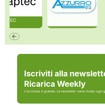
ZAPTEC
ZCS Azzurro
Iscriviti alla newslet
Ricarica Weekly
L’iscrizione è gratuita. La newsletter viene inviato ogni 