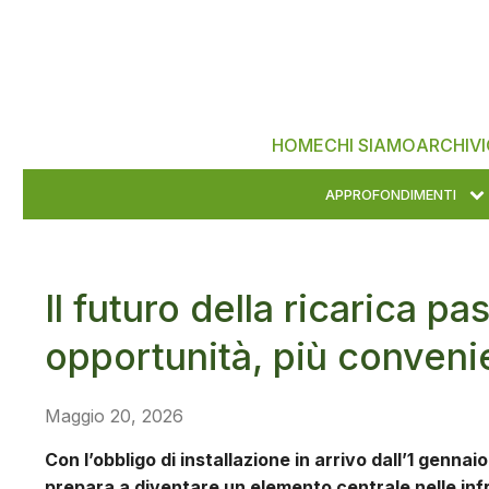
HOME
CHI SIAMO
ARCHIVI
APPROFONDIMENTI
Il futuro della ricarica pa
opportunità, più conven
Maggio 20, 2026
Con l’obbligo di installazione in arrivo dall’1 gennaio
prepara a diventare un elemento centrale nelle infr