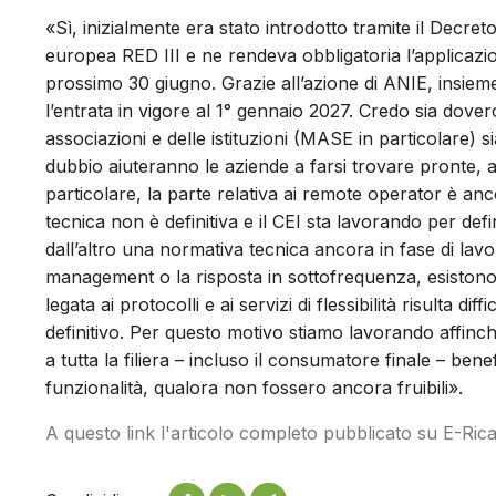
«Sì, inizialmente era stato introdotto tramite il Decret
europea RED III e ne rendeva obbligatoria l’applicazione 
prossimo 30 giugno. Grazie all’azione di ANIE, insiem
l’entrata in vigore al 1° gennaio 2027. Credo sia dove
associazioni e delle istituzioni (MASE in particolare) s
dubbio aiuteranno le aziende a farsi trovare pronte, au
particolare, la parte relativa ai remote operator è an
tecnica non è definitiva e il CEI sta lavorando per defi
dall’altro una normativa tecnica ancora in fase di lav
management o la risposta in sottofrequenza, esistono gi
legata ai protocolli e ai servizi di flessibilità risulta 
definitivo. Per questo motivo stiamo lavorando affinc
a tutta la filiera – incluso il consumatore finale – ben
funzionalità, qualora non fossero ancora fruibili».
A questo link l'articolo completo pubblicato su E-Rica