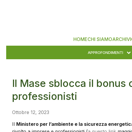
HOME
CHI SIAMO
ARCHIVI
APPROFONDIMENTI
Il Mase sblocca il bonus
professionisti
Ottobre 12, 2023
Il
Ministero per l’ambiente e la sicurezza energetic
rivolto a imprese e professionisti (
a questo link
maggior