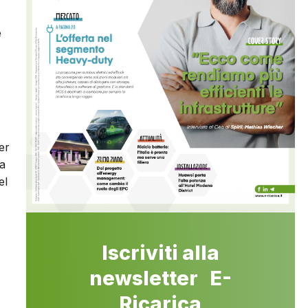
e
er
ma
el
Iscriviti alla
newsletter E-
Ricarica