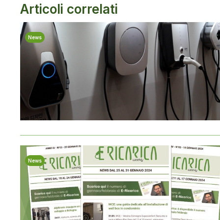
Articoli correlati
News
News