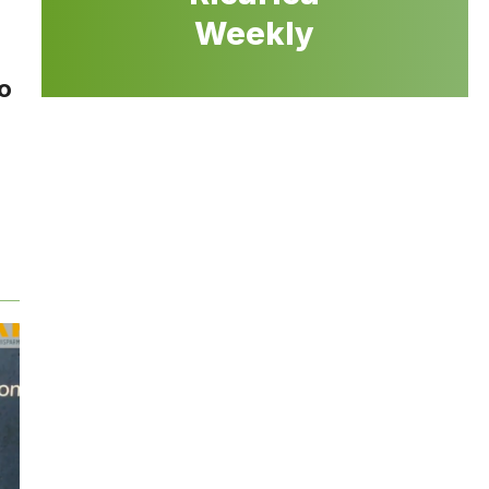
Weekly
co