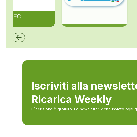
ZAPTEC
ZCS Azzurro
Iscriviti alla newslet
Ricarica Weekly
L’iscrizione è gratuita. La newsletter viene inviato ogni 