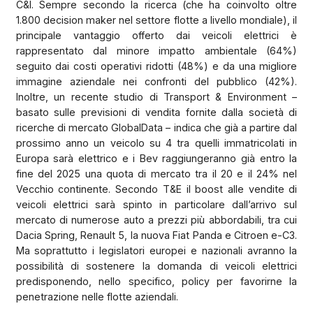
C&I. Sempre secondo la ricerca (che ha coinvolto oltre
1.800 decision maker nel settore flotte a livello mondiale), il
principale vantaggio offerto dai veicoli elettrici è
rappresentato dal minore impatto ambientale (64%)
seguito dai costi operativi ridotti (48%) e da una migliore
immagine aziendale nei confronti del pubblico (42%).
Inoltre, un recente studio di Transport & Environment –
basato sulle previsioni di vendita fornite dalla società di
ricerche di mercato GlobalData – indica che già a partire dal
prossimo anno un veicolo su 4 tra quelli immatricolati in
Europa sarà elettrico e i Bev raggiungeranno già entro la
fine del 2025 una quota di mercato tra il 20 e il 24% nel
Vecchio continente. Secondo T&E il boost alle vendite di
veicoli elettrici sarà spinto in particolare dall’arrivo sul
mercato di numerose auto a prezzi più abbordabili, tra cui
Dacia Spring, Renault 5, la nuova Fiat Panda e Citroen e-C3.
Ma soprattutto i legislatori europei e nazionali avranno la
possibilità di sostenere la domanda di veicoli elettrici
predisponendo, nello specifico, policy per favorirne la
penetrazione nelle flotte aziendali.