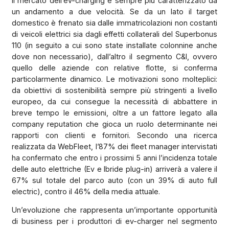
Il mercato dell’ev-charging è sempre più caratterizzato da
un andamento a due velocità. Se da un lato il target
domestico è frenato sia dalle immatricolazioni non costanti
di veicoli elettrici sia dagli effetti collaterali del Superbonus
110 (in seguito a cui sono state installate colonnine anche
dove non necessario), dall’altro il segmento C&I, ovvero
quello delle aziende con relative flotte, si conferma
particolarmente dinamico. Le motivazioni sono molteplici:
da obiettivi di sostenibilità sempre più stringenti a livello
europeo, da cui consegue la necessità di abbattere in
breve tempo le emissioni, oltre a un fattore legato alla
company reputation che gioca un ruolo determinante nei
rapporti con clienti e fornitori. Secondo una ricerca
realizzata da WebFleet, l’87% dei fleet manager intervistati
ha confermato che entro i prossimi 5 anni l’incidenza totale
delle auto elettriche (Ev e Ibride plug-in) arriverà a valere il
67% sul totale del parco auto (con un 39% di auto full
electric), contro il 46% della media attuale.
Un’evoluzione che rappresenta un’importante opportunità
di business per i produttori di ev-charger nel segmento