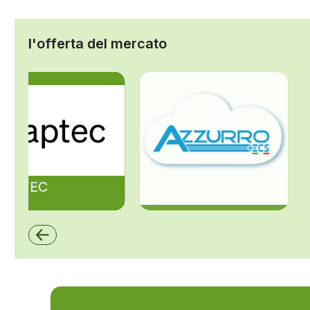
l'offerta del mercato
ZAPTEC
ZCS Azzurro