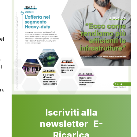
el
a
l
ere
Iscriviti alla
newsletter E-
Ricarica