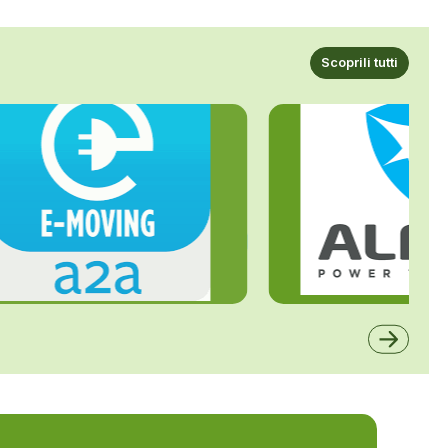
Scoprili tutti
ALFE
A2A