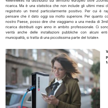
«Mennekes ha distribuito sul territorio europeo oltre 200mil
ricarica. Ma è una statistica che non include gli ultimi mesi
registrato un trend particolarmente positivo. Per cui è ra
pensare che il dato oggi sia molto superiore. Per quanto co
nostro Paese, posso dire che viaggiamo a una media di 3mila
ricarica distribuiti ogni anno in ambito professionale. Ci son
verità anche delle installazioni pubbliche con alcuni enti
municipalità, si tratta di una piccolissima parte del totale».
V
p
t