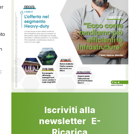
er
ato
n
:
Iscriviti alla
newsletter E-
Ricarica