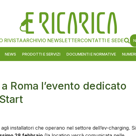
O RIVISTA
ARCHIVIO NEWSLETTER
CONTATTI E SEDE
N
NEWS
PRODOTTI E SERVIZI
DOCUMENTI E NORMATIVE
NUMERI
 a Roma l’evento dedicato
 Start
li installatori che operano nel settore dell’ev-charging. Si
ossimo 28 febbraio
(la location verrà comunicata nelle