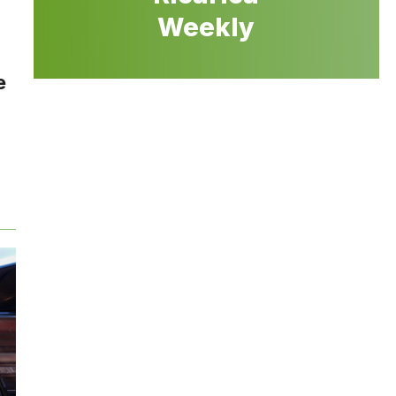
Weekly
e