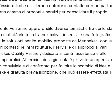
fessionisti che desiderano entrare in contatto con un partn
opria gamma di prodotti e servizi per consolidare il proprio
vento verranno approfondite diverse tematiche tra cui lo st
la mobilità elettrica tra normative, incentivi e una fotografia
; le soluzioni per l’e-mobility proposte da Mennekes, con u
i contesti, le infrastrutture, i servizi e gli approcci ai vari
ekes Quality Partner, dedicato ai centri assistenza e allo
empi pratici. Al termine della giornata è previsto un aperitivo
conviviale e di confronto per favoire lo scambio di idee e
neke è gratuita previa iscrizione, che può essere effettuata
a