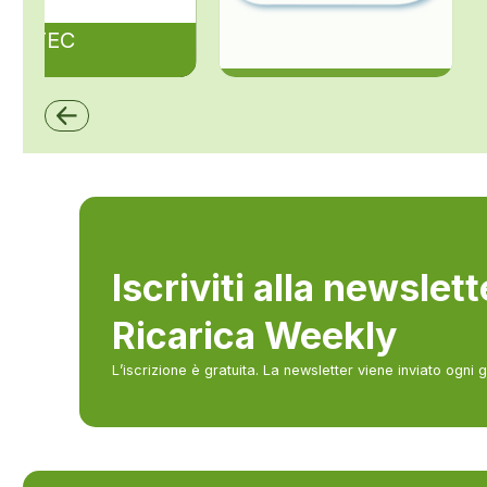
ZAPTEC
ZCS Azzurro
Iscriviti alla newslet
Ricarica Weekly
L’iscrizione è gratuita. La newsletter viene inviato ogni 