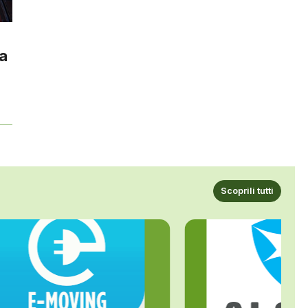
la
Scoprili tutti