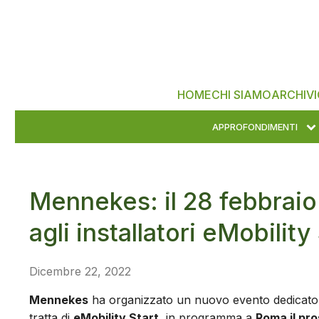
HOME
CHI SIAMO
ARCHIVI
APPROFONDIMENTI
Mennekes: il 28 febbraio
agli installatori eMobility
Dicembre 22, 2022
Mennekes
ha organizzato un nuovo evento dedicato ag
tratta di
eMobility Start,
in programma a
Roma il pr