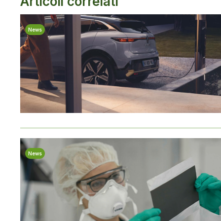
Articoli correlati
News
News