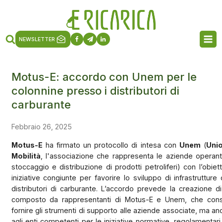
NEWSLETTER
Motus-E: accordo con Unem per le
colonnine presso i distributori di
carburante
Febbraio 26, 2025
Motus-E
ha firmato un protocollo di intesa con
Unem
(
Unio
Mobilità
, l'associazione che rappresenta le aziende operanti 
stoccaggio e distribuzione di prodotti petroliferi) con l’obie
iniziative congiunte per favorire lo sviluppo di infrastrutture 
distributori di carburante. L’accordo prevede la creazione d
composto da rappresentanti di Motus-E e Unem, che consen
fornire gli strumenti di supporto alle aziende associate, ma anch
agli enti competenti per le iniziative normative, regolamentari