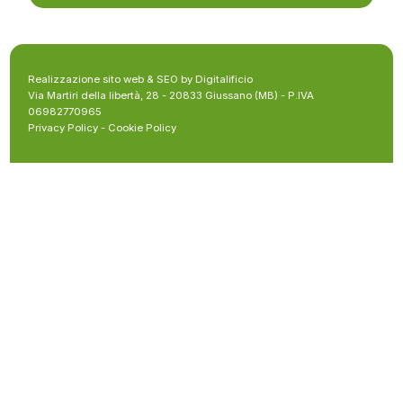
Realizzazione sito web & SEO by Digitalificio
Via Martiri della libertà, 28 - 20833 Giussano (MB) - P.IVA
06982770965
Privacy Policy
-
Cookie Policy