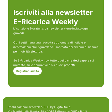
Iscriviti alla newsletter
E-Ricarica Weekly
L’iscrizione è gratuita. La newsletter viene inviato ogni
giovedì
Ogni settimana una raccolta aggiornata di notizie e
informazioni che riguardano il mercato dei sistemi di ricarica
per mobilità elettrica.
Su E-Ricarica Weekly trovi tutto quello che devi sapere sul
mercato, sulle normative e sui nuovi prodotti.
Registrati subito
Realizzazione sito web & SEO by Digitalificio
Via Martiri della libertà, 28 - 20833 Giussano (MB) - P.IVA