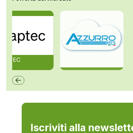
ZAPTEC
ZCS Azzurro
Iscriviti alla newslet