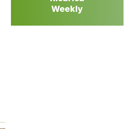
Weekly
o