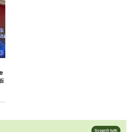
e
di
Scoprili tutti