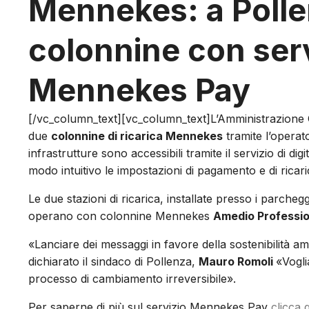
Mennekes: a Polle
colonnine con serv
Mennekes Pay
[/vc_column_text][vc_column_text]L’Amministrazione
due
colonnine di ricarica Mennekes
tramite l’operat
infrastrutture sono accessibili tramite il servizio di digi
modo intuitivo le impostazioni di pagamento e di ricari
Le due stazioni di ricarica, installate presso i parcheg
operano con colonnine Mennekes
Amedio Professio
«Lanciare dei messaggi in favore della sostenibilità 
dichiarato il sindaco di Pollenza,
Mauro Romoli
«Vogli
processo di cambiamento irreversibile».
Per saperne di più sul servizio Mennekes Pay
clicca 