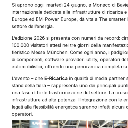
Si aprono oggi, martedì 24 giugno, a Monaco di Bavie
internazionale dedicata alle infrastrutture di ricarica 
Europe ed EM-Power Europe, dà vita a The smarter E 
settore dell’energia.
L’edizione 2026 si presenta con numeri da record: circ
100.000 visitatori attesi nei tre giorni della manifesta
fieristico Messe München. Come ogni anno, i padiglion
di componenti, software provider, utility, operatori de
automobilistici, offrendo una panoramica completa sull
L’evento – che
E-Ricarica
in qualità di media partner s
stand della fiera – rappresenta uno dei principali punti
una fase di forte trasformazione del settore. La cresci
infrastrutture ad alta potenza, l’integrazione con le en
legati alla flessibilità energetica saranno infatti alc
operatori.