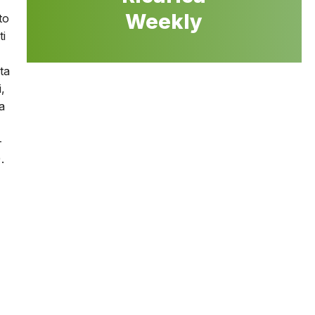
Weekly
to
ti
ta
,
a
-
.