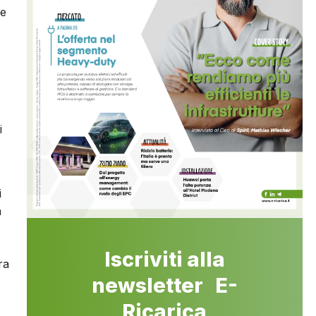
ne
i
i
n
Iscriviti alla
ra
newsletter E-
Ricarica