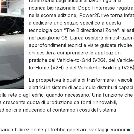
l’attenzione degli addetti ai lavori figura la
ricarica bidirezionale. Dopo l’interesse registra
nella scorsa edizione, Power2Drive torna infat
a dedicare uno spazio specifico a questa
tecnologia con “The Bidirectional Zone”, allesti
nel padiglione C6. L’area ospiterà dimostrazioni
approfondimenti tecnici e visite guidate rivolte 
chi desidera comprendere le applicazioni
pratiche del Vehicle-to-Grid (V2G), del Vehicle
to-Home (V2H) e del Vehicle-to-Building (V2B)
La prospettiva è quella di trasformare i veicoli
elettrici in sistemi di accumulo distribuiti capaci
alla rete o agli edifici quando necessario. Una funzione che
a crescente quota di produzione da fonti rinnovabili,
i ed eolici e riducendo al contempo i costi del sistema
ricarica bidirezionale potrebbe generare vantaggi economici