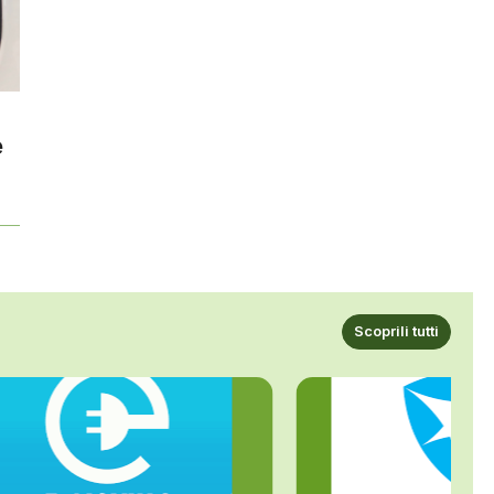
e
Scoprili tutti