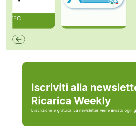
ZAPTEC
ZCS Azzurro
Iscriviti alla newslet
Ricarica Weekly
L’iscrizione è gratuita. La newsletter viene inviato ogni 