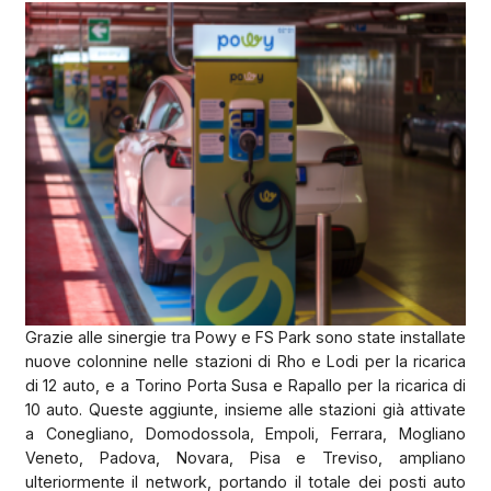
Grazie alle sinergie tra Powy e FS Park sono state installate
nuove colonnine nelle stazioni di Rho e Lodi per la ricarica
di 12 auto, e a Torino Porta Susa e Rapallo per la ricarica di
10 auto. Queste aggiunte, insieme alle stazioni già attivate
a Conegliano, Domodossola, Empoli, Ferrara, Mogliano
Veneto, Padova, Novara, Pisa e Treviso, ampliano
ulteriormente il network, portando il totale dei posti auto