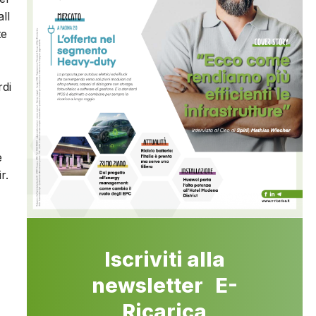
ll
te
rdi
è
r.
Iscriviti alla
newsletter E-
Ricarica