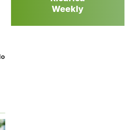
Weekly
do