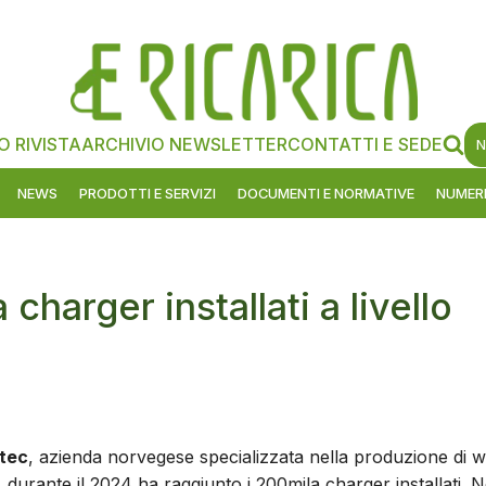
O RIVISTA
ARCHIVIO NEWSLETTER
CONTATTI E SEDE
N
NEWS
PRODOTTI E SERVIZI
DOCUMENTI E NORMATIVE
NUMERI
harger installati a livello
tec
, azienda norvegese specializzata nella produzione di w
 durante il 2024 ha raggiunto i 200mila charger installati. N