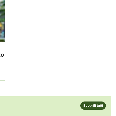
to
Scoprili tutti