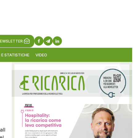
EWSLETTER
 E STATISTICHE
VIDEO
all
el