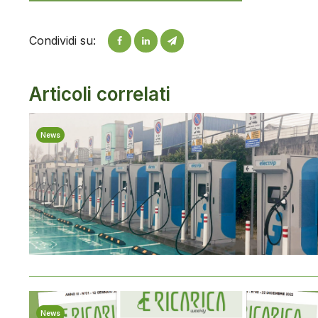
Condividi su:
Articoli correlati
News
News