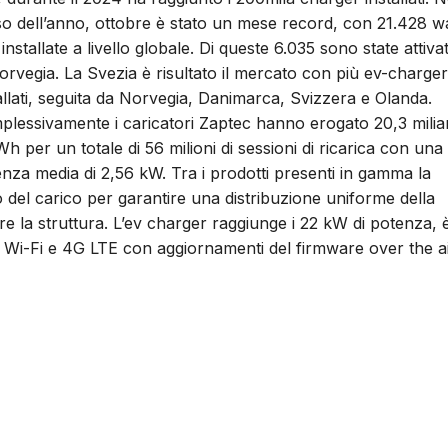
o dell’anno, ottobre è stato un mese record, con 21.428 wa
installate a livello globale. Di queste 6.035 sono state attiva
orvegia. La Svezia è risultato il mercato con più ev-charger
allati, seguita da Norvegia, Danimarca, Svizzera e Olanda.
lessivamente i caricatori Zaptec hanno erogato 20,3 milia
Wh per un totale di 56 milioni di sessioni di ricarica con una
nza media di 2,56 kW. Tra i prodotti presenti in gamma la
 del carico per garantire una distribuzione uniforme della
care la struttura. L’ev charger raggiunge i 22 kW di potenza, 
ia Wi-Fi e 4G LTE con aggiornamenti del firmware over the ai