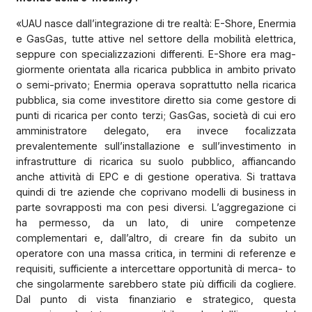
«UAU nasce dall’integrazione di tre realtà: E-Shore, Enermia
e GasGas, tutte attive nel settore della mobilità elettrica,
seppure con specializzazioni differenti. E-Shore era mag-
giormente orientata alla ricarica pubblica in ambito privato
o semi-privato; Enermia operava soprattutto nella ricarica
pubblica, sia come investitore diretto sia come gestore di
punti di ricarica per conto terzi; GasGas, società di cui ero
amministratore delegato, era invece focalizzata
prevalentemente sull’installazione e sull’investimento in
infrastrutture di ricarica su suolo pubblico, affiancando
anche attività di EPC e di gestione operativa. Si trattava
quindi di tre aziende che coprivano modelli di business in
parte sovrapposti ma con pesi diversi. L’aggregazione ci
ha permesso, da un lato, di unire competenze
complementari e, dall’altro, di creare fin da subito un
operatore con una massa critica, in termini di referenze e
requisiti, sufficiente a intercettare opportunità di merca- to
che singolarmente sarebbero state più difficili da cogliere.
Dal punto di vista finanziario e strategico, questa