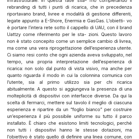
infrastrutturale. In questa fase stia- mo completando il
rebranding di tutti i punti di ricarica, che in precedenza
riportavano brand, livree e modalità di gestione differenti,
legate appunto a E-Shore, Enermia e GasGas. L’obietti- vo
è portare l’intera rete sotto il cappello di UAU, con il brand
Uattzy come riferimento per le sta- zioni. Questo lavoro
non è stato concepito come un semplice cambio di livrea,
ma come una vera riprogettazione dell’esperienza utente.
Ci siamo resi conto che ogni azienda aveva sviluppato, nel
tempo, una propria interpretazione dell’esperienza di
ricarica: non solo dal punto di vista visivo, ma anche per
quanto riguarda il modo in cui la colonnina comunica con
l’utente, sia al primo utilizzo sia per chi ricarica
abitualmente. A questo si aggiungeva la presenza di una
molteplicità di dispositivi con interfacce diverse. Da qui la
scelta di fermarci, mettere sul tavolo il meglio di ciascuna
esperienza e ripartire da un “foglio bianco” per costruire
un’esperienza il più possibile uniforme su tutto il parco
installato. È chiaro che esistono limiti tecnologici, perché
non tutti i dispositivi hanno le stesse dotazioni, ma
l’obiettivo è stato quello di definire una linea comune, con