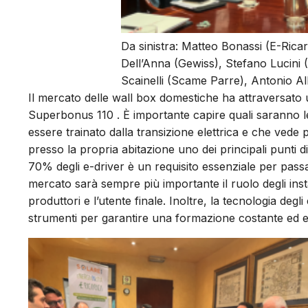
Da sinistra: Matteo Bonassi (E-Ricaric
Dell’Anna (Gewiss), Stefano Lucini 
Scainelli (Scame Parre), Antonio Al
Il mercato delle wall box domestiche ha attraversato 
Superbonus 110 . È importante capire quali saranno l
essere trainato dalla transizione elettrica e che vede p
presso la propria abitazione uno dei principali punti d
70% degli e-driver è un requisito essenziale per passare
mercato sarà sempre più importante il ruolo degli insta
produttori e l’utente finale. Inoltre, la tecnologia d
strumenti per garantire una formazione costante ed eff