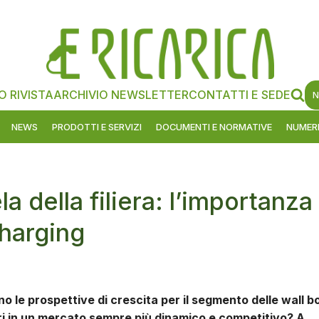
O RIVISTA
ARCHIVIO NEWSLETTER
CONTATTI E SEDE
N
NEWS
PRODOTTI E SERVIZI
DOCUMENTI E NORMATIVE
NUMERI
a della filiera: l’importanza
charging
o le prospettive di crescita per il segmento delle wall b
tori in un mercato sempre più dinamico e competitivo? A