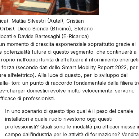
a), Mattia Silvestri (Autel), Cristian
(Orbis), Diego Bionda (BTicino), Stefano
locati e Davide Bartesaghi (E-Ricarica)
un momento di crescita esponenziale soprattutto grazie al
e potenzialità future di questo segmento, che continuerà a
roprio nell’opportunità di effettuare il rifornimento energet
i forza (secondo dati dello Smart Mobility Report 2022, per 
 all’elettrico). Alla luce di questo, per lo sviluppo del
lla- tori: un punto di raccordo fondamentale della filiera tra
egli ev-charger domestici evolve molto velocemente: servono
icace di professionisti.
In uno scenario di questo tipo qual è il peso del canale
installatori e quale ruolo rivestono oggi questi
professionisti? Quali sono le modalità più efficaci messe i
campo dall’industria per le attività di formazione? Vendita