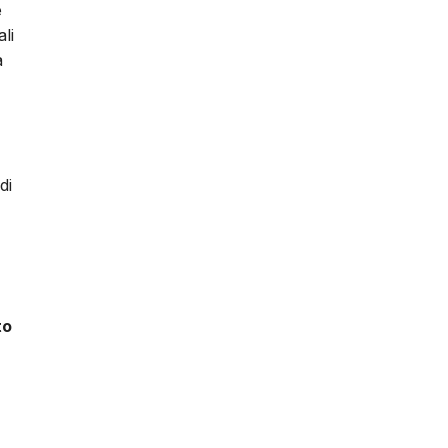
e
li
à
di
to