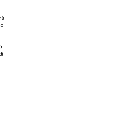
rà
no
à
di