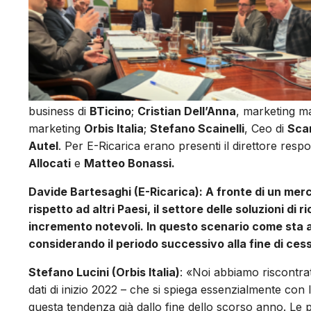
business di
BTicino
;
Cristian Dell’Anna
, marketing ma
marketing
Orbis Italia
;
Stefano Scainelli
, Ceo di
Sca
Autel
. Per E-Ricarica erano presenti il direttore resp
Allocati
e
Matteo Bonassi.
Davide Bartesaghi (E-Ricarica): A fronte di un mer
rispetto ad altri Paesi, il settore delle soluzioni di 
incremento notevoli. In questo scenario come sta 
considerando il periodo successivo alla fine di cess
Stefano Lucini (Orbis Italia)
: «Noi abbiamo riscontrat
dati di inizio 2022 – che si spiega essenzialmente con
questa tendenza già dallo fine dello scorso anno. Le p