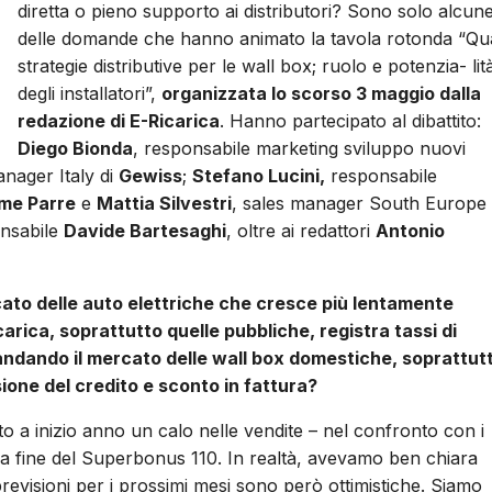
diretta o pieno supporto ai distributori? Sono solo alcun
delle domande che hanno animato la tavola rotonda “Qua
strategie distributive per le wall box; ruolo e potenzia- lit
degli installatori”,
organizzata lo scorso 3 maggio dalla
redazione di E-Ricarica
. Hanno partecipato al dibattito:
Diego Bionda
, responsabile marketing sviluppo nuovi
nager Italy di
Gewiss
;
Stefano Lucini,
responsabile
me Parre
e
Mattia Silvestri
, sales manager South Europe 
onsabile
Davide Bartesaghi
, oltre ai redattori
Antonio
cato delle auto elettriche che cresce più lentamente
ricarica, soprattutto quelle pubbliche, registra tassi di
andando il mercato delle wall box domestiche, soprattut
ione del credito e sconto in fattura?
o a inizio anno un calo nelle vendite – nel confronto con i
 la fine del Superbonus 110. In realtà, avevamo ben chiara
revisioni per i prossimi mesi sono però ottimistiche. Siamo