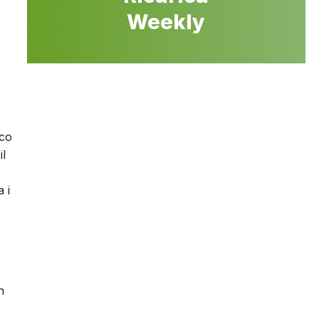
Weekly
ico
il
 i
n