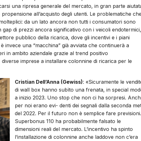
ificarsi una ripresa generale del mercato, in gran parte aiutat
e propensione all’acquisto degli utenti. Le problematiche ch
olteplici: da un lato ancora non tutti i consumatori sono
n gap di prezzi ancora significativo con i veicoli endotermici
ettore pubblico della ricarica, dove gli incentivi e i piani
e, è invece una “macchina” già avviata che continuerà a
eri in ambito aziendale grazie al trend positivo
o diverse imprese a installare colonnine di ricarica per le
Cristian Dell’Anna (Gewiss)
: «Sicuramente le vendit
di wall box hanno subìto una frenata, in special mo
a inizio 2023. Uno stop che non ci ha sorpresi. Anc
per noi erano evi- denti dei segnali dalla seconda me
del 2022. Per il futuro non è semplice fare previsioni.
Superbonus 110 ha probabilmente falsato le
dimensioni reali del mercato. L’incentivo ha spinto
l’installazione di colonnine anche laddove non c’era