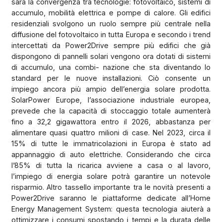
sarà la convergenza tra tecnologie: fotovoltaico, sistemi di
accumulo, mobilità elettrica e pompe di calore. Gli edifici
residenziali svolgono un ruolo sempre più centrale nella
diffusione del fotovoltaico in tutta Europa e secondo i trend
intercettati da Power2Drive sempre più edifici che già
dispongono di pannelli solari vengono ora dotati di sistemi
di accumulo, una combi- nazione che sta diventando lo
standard per le nuove installazioni. Ciò consente un
impiego ancora più ampio dell’energia solare prodotta.
SolarPower Europe, l’associazione industriale europea,
prevede che la capacità di stoccaggio totale aumenterà
fino a 32,2 gigawattora entro il 2026, abbastanza per
alimentare quasi quattro milioni di case. Nel 2023, circa il
15% di tutte le immatricolazioni in Europa è stato ad
appannaggio di auto elettriche. Considerando che circa
l’85% di tutta la ricarica avviene a casa o al lavoro,
l’impiego di energia solare potrà garantire un notevole
risparmio. Altro tassello importante tra le novità presenti a
Power2Drive saranno le piattaforme dedicate all’Home
Energy Management System: questa tecnologia aiuterà a
ottimizzare i consumi spostando i tempi e la durata delle