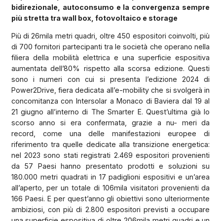
bidirezionale, autoconsumo e la convergenza sempre
più stretta tra wall box, fotovoltaico e storage
Più di 26mila metri quadri, oltre 450 espositori coinvolti, più
di 700 fornitori partecipanti tra le società che operano nella
filiera della mobilità elettrica e una superficie espositiva
aumentata dell’80% rispetto alla scorsa edizione. Questi
sono i numeri con cui si presenta l’edizione 2024 di
Power2Drive, fiera dedicata all’e-mobility che si svolgerà in
concomitanza con Intersolar a Monaco di Baviera dal 19 al
21 giugno all’interno di The Smarter E. Quest’ultima già lo
scorso anno si era confermata, grazie a nu- meri da
record, come una delle manifestazioni europee di
riferimento tra quelle dedicate alla transizione energetica:
nel 2023 sono stati registrati 2.469 espositori provenienti
da 57 Paesi hanno presentato prodotti e soluzioni su
180.000 metri quadrati in 17 padiglioni espositivi e un’area
all’aperto, per un totale di 106mila visitatori provenienti da
166 Paesi. E per quest’anno gli obiettivi sono ulteriormente
ambiziosi, con più di 2.800 espositori previsti a occupare
una superficie espositiva di oltre 206mila metri quadri e un