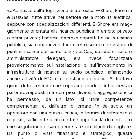
«UAU nasce dall’integrazione di tre realtà: E-Shore, Enermia
e GasGas, tutte attive nel settore della mobilità elettrica,
seppure con specializzazioni differenti. E-Shore era mag-
giormente orientata alla ricarica pubblica in ambito privato
o semi-privato; Enermia operava soprattutto nella ricarica
pubblica, sia come investitore diretto sia come gestore di
punti di ricarica per conto terzi; GasGas, società di cui ero
amministratore delegato, era invece focalizzata
prevalentemente sull’installazione e sull’investimento in
infrastrutture di ricarica su suolo pubblico, affiancando
anche attività di EPC e di gestione operativa. Si trattava
quindi di tre aziende che coprivano modelli di business in
parte sovrapposti ma con pesi diversi. L’aggregazione ci
ha permesso, da un lato, di unire competenze
complementari e, dall’altro, di creare fin da subito un
operatore con una massa critica, in termini di referenze e
requisiti, sufficiente a intercettare opportunità di merca- to
che singolarmente sarebbero state più difficili da cogliere.
Dal punto di vista finanziario e strategico, questa