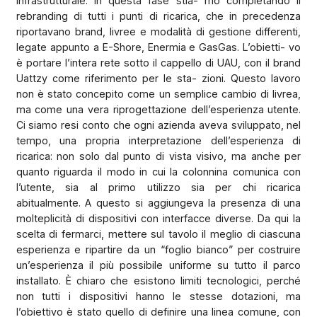
infrastrutturale. In questa fase stia- mo completando il
rebranding di tutti i punti di ricarica, che in precedenza
riportavano brand, livree e modalità di gestione differenti,
legate appunto a E-Shore, Enermia e GasGas. L’obietti- vo
è portare l’intera rete sotto il cappello di UAU, con il brand
Uattzy come riferimento per le sta- zioni. Questo lavoro
non è stato concepito come un semplice cambio di livrea,
ma come una vera riprogettazione dell’esperienza utente.
Ci siamo resi conto che ogni azienda aveva sviluppato, nel
tempo, una propria interpretazione dell’esperienza di
ricarica: non solo dal punto di vista visivo, ma anche per
quanto riguarda il modo in cui la colonnina comunica con
l’utente, sia al primo utilizzo sia per chi ricarica
abitualmente. A questo si aggiungeva la presenza di una
molteplicità di dispositivi con interfacce diverse. Da qui la
scelta di fermarci, mettere sul tavolo il meglio di ciascuna
esperienza e ripartire da un “foglio bianco” per costruire
un’esperienza il più possibile uniforme su tutto il parco
installato. È chiaro che esistono limiti tecnologici, perché
non tutti i dispositivi hanno le stesse dotazioni, ma
l’obiettivo è stato quello di definire una linea comune, con