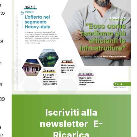
a
to
si
1
er
,39
Iscriviti alla
newsletter E-
a
Ricarica
 e