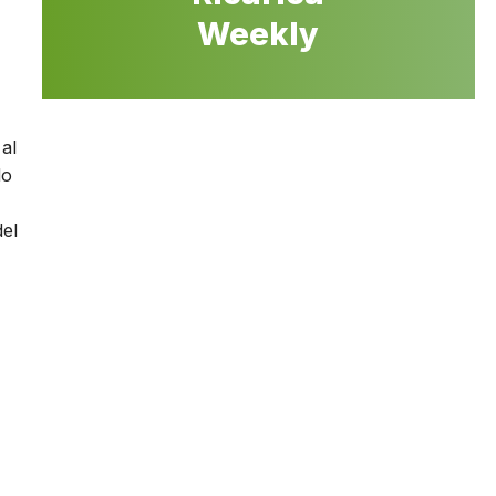
Weekly
al
do
del