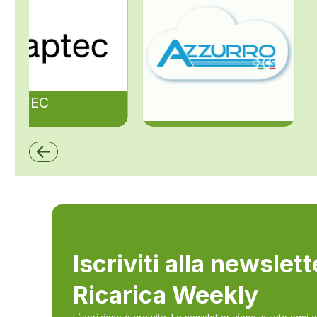
ZAPTEC
ZCS Azzurro
Iscriviti alla newslet
Ricarica Weekly