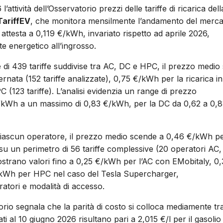
tività dell’Osservatorio prezzi delle tariffe di ricarica dell
TariffEV
, che monitora mensilmente l’andamento del merca
i attesta a 0,119 €/kWh, invariato rispetto ad aprile 2026,
te energetico all’ingrosso.
e di 439 tariffe suddivise tra AC, DC e HPC, il prezzo medio 
rnata (152 tariffe analizzate), 0,75 €/kWh per la ricarica in
 (123 tariffe). L’analisi evidenzia un range di prezzo
 €/kWh a un massimo di 0,83 €/kWh, per la DC da 0,62 a 0,8
er ciascun operatore, il prezzo medio scende a 0,46 €/kWh p
u un perimetro di 56 tariffe complessive (20 operatori AC,
ostrano valori fino a 0,25 €/kWh per l’AC con EMobitaly, 0
kWh per HPC nel caso del Tesla Supercharger,
atori e modalità di accesso.
orio segnala che la parità di costo si colloca mediamente tr
 al 10 giugno 2026 risultano pari a 2,015 €/l per il gasolio