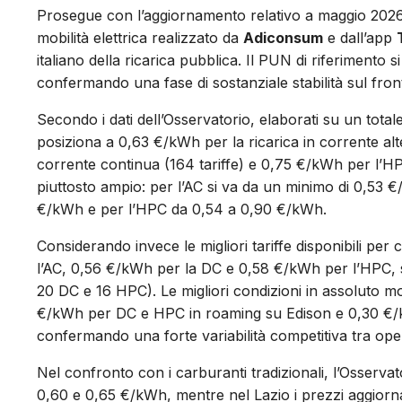
Prosegue con l’aggiornamento relativo a maggio 2026 l’at
mobilità elettrica realizzato da
Adiconsum
e dall’app
italiano della ricarica pubblica. Il PUN di riferimento s
confermando una fase di sostanziale stabilità sul fron
Secondo i dati dell’Osservatorio, elaborati su un total
posiziona a 0,63 €/kWh per la ricarica in corrente alte
corrente continua (164 tariffe) e 0,75 €/kWh per l’HPC
piuttosto ampio: per l’AC si va da un minimo di 0,53
€/kWh e per l’HPC da 0,54 a 0,90 €/kWh.
Considerando invece le migliori tariffe disponibili p
l’AC, 0,56 €/kWh per la DC e 0,58 €/kWh per l’HPC, s
20 DC e 16 HPC). Le migliori condizioni in assoluto m
€/kWh per DC e HPC in roaming su Edison e 0,30 €/
confermando una forte variabilità competitiva tra oper
Nel confronto con i carburanti tradizionali, l’Osservat
0,60 e 0,65 €/kWh, mentre nel Lazio i prezzi aggiornati