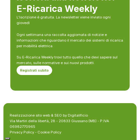
E-Ricarica Weekly
L’iscrizione è gratuita. La newsletter viene inviato ogni
giovedì
Ogni settimana una raccolta aggiornata di notizie e
informazioni che riguardano il mercato dei sistemi di ricarica
per mobilità elettrica.
Su E-Ricarica Weekly trovi tutto quello che devi sapere sul
mercato, sulle normative e sui nuovi prodotti.
Registrati subito
Realizzazione sito web & SEO by Digitalificio
Via Martiri della libertà, 28 - 20833 Giussano (MB) - P.IVA
06982770965
Privacy Policy
-
Cookie Policy