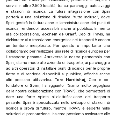
servizi in oltre 2.500 località, tra cui parcheggi, autolavaggi
e stazioni di ricarica. La futura integrazione con Spirii
porterà a una soluzione di ricarica “tutto incluso”, dove
Spirii gestirà la fatturazione e l’amministrazione dei punti di
ricarica, rendendoli accessibili anche al pubblico. In merito
alla collaborazione,
Jochem de Graaf,
Ceo di Travis, ha
dichiarato: «La transizione energetica nei trasporti è ancora
un territorio inesplorato. Per questo è importante che
collaboriamo per realizzare una rete di ricarica europea per
il trasporto pesante. Attraverso la nostra partnership con
Spirii, diamo modo alle aziende di trasporto, ai parcheggi e
ad altri operatori di installare punti di ricarica per le proprie
flotte e di renderle disponibili al pubblico, affinché anche
altri possano utilizzarle».
Tore Harritshøj
, Ceo e co-
fondatore di
Spirii
, ha aggiunto: “Siamo molto orgogliosi
della nostra collaborazione con TRAVIS, che permetterà di
dare una forte spinta all’elettrificazione del trasporto
pesante. Spirii è specializzata nello sviluppo di stazioni di
ricarica a prova di futuro, mentre TRAVIS è esperta nelle
soluzioni di prenotazione. Insieme possiamo assicurare alle