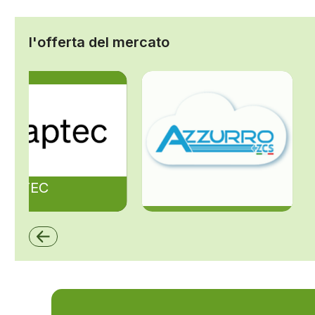
l'offerta del mercato
ZAPTEC
ZCS Azzurro