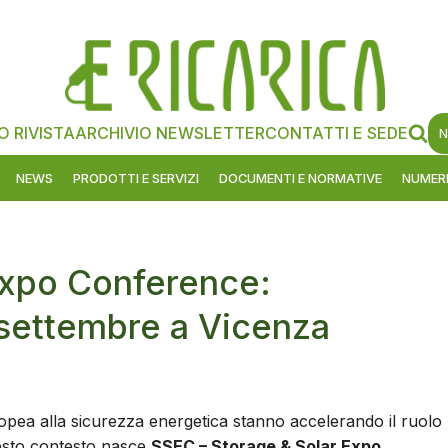
O RIVISTA
ARCHIVIO NEWSLETTER
CONTATTI E SEDE
N
NEWS
PRODOTTI E SERVIZI
DOCUMENTI E NORMATIVE
NUMERI
Expo Conference:
 settembre a Vicenza
ropea alla sicurezza energetica stanno accelerando il ruolo
questo contesto nasce
SSEC – Storage & Solar Expo