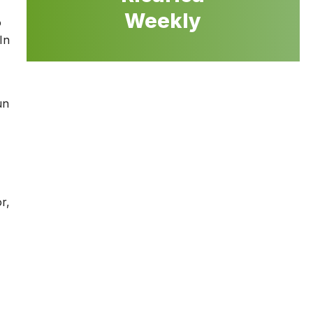
Weekly
o
In
un
r,