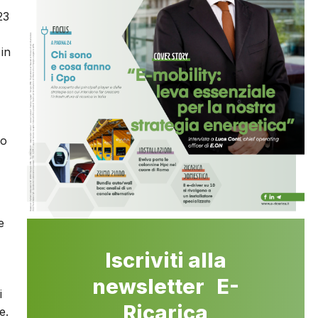
23
in
to
e
Iscriviti alla
newsletter E-
i
Ricarica
e.