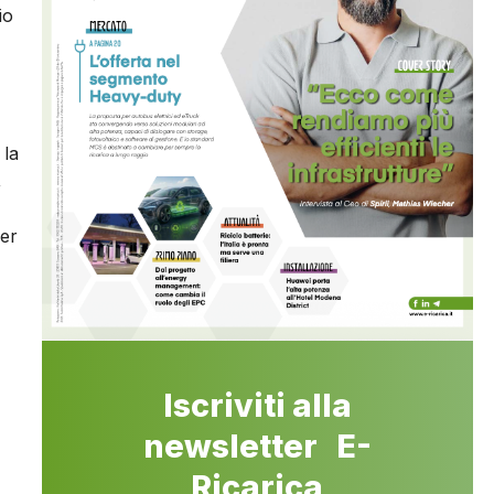
io
 la
,
er
Iscriviti alla
newsletter E-
Ricarica