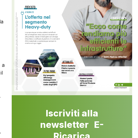
la
e a
il
.
Iscriviti alla
newsletter E-
.
Ricarica