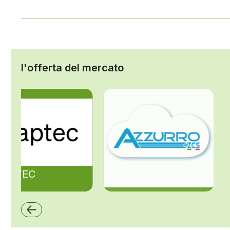
l'offerta del mercato
ZAPTEC
ZCS Azzurro