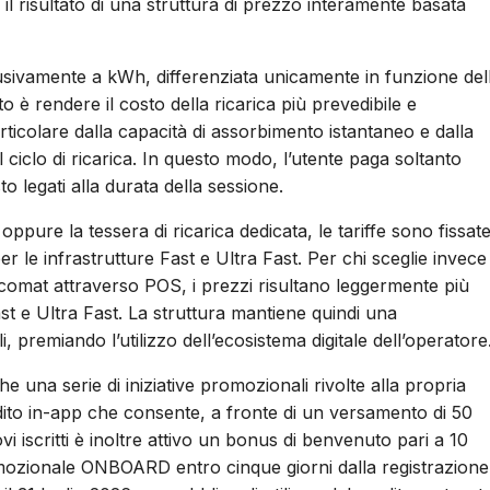
 il risultato di una struttura di prezzo interamente basata
lusivamente a kWh, differenziata unicamente in funzione del
rato è rendere il costo della ricarica più prevedibile e
articolare dalla capacità di assorbimento istantaneo e dalla
l ciclo di ricarica. In questo modo, l’utente paga soltanto
o legati alla durata della sessione.
 oppure la tessera di ricarica dedicata, le tariffe sono fissat
e infrastrutture Fast e Ultra Fast. Per chi sceglie invece 
comat attraverso POS, i prezzi risultano leggermente più
st e Ultra Fast. La struttura mantiene quindi una
li, premiando l’utilizzo dell’ecosistema digitale dell’operatore
e una serie di iniziative promozionali rivolte alla propria
edito in-app che consente, a fronte di un versamento di 50
vi iscritti è inoltre attivo un bonus di benvenuto pari a 10
omozionale ONBOARD entro cinque giorni dalla registrazione