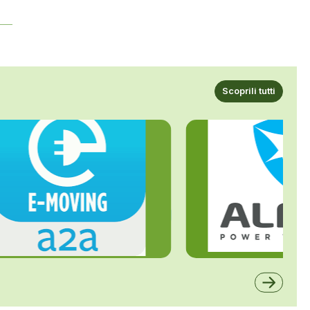
Scoprili tutti
ALFE
A2A