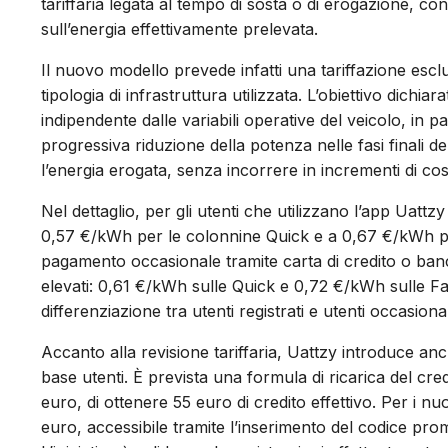
tariffaria legata al tempo di sosta o di erogazione, con
sull’energia effettivamente prelevata.
Il nuovo modello prevede infatti una tariffazione esc
tipologia di infrastruttura utilizzata. L’obiettivo dichia
indipendente dalle variabili operative del veicolo, in p
progressiva riduzione della potenza nelle fasi finali de
l’energia erogata, senza incorrere in incrementi di cost
Nel dettaglio, per gli utenti che utilizzano l’app Uattzy
0,57 €/kWh per le colonnine Quick e a 0,67 €/kWh per l
pagamento occasionale tramite carta di credito o ban
elevati: 0,61 €/kWh sulle Quick e 0,72 €/kWh sulle Fa
differenziazione tra utenti registrati e utenti occasiona
Accanto alla revisione tariffaria, Uattzy introduce anch
base utenti. È prevista una formula di ricarica del cr
euro, di ottenere 55 euro di credito effettivo. Per i nuo
euro, accessibile tramite l’inserimento del codice pr