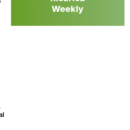
o
Weekly
.
al