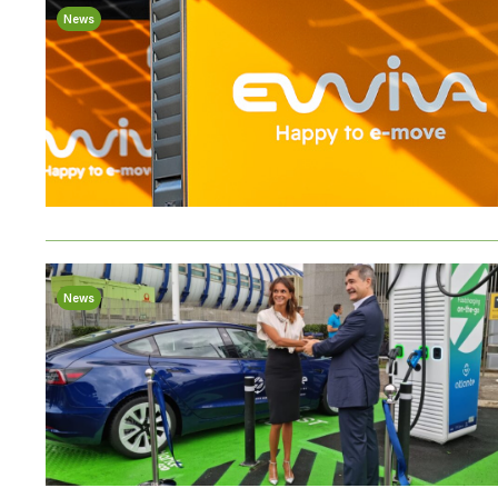
News
News