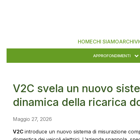
HOME
CHI SIAMO
ARCHIVI
APPROFONDIMENTI
V2C svela un nuovo siste
dinamica della ricarica 
Maggio 27, 2026
V2C
introduce un nuovo sistema di misurazione compl
domestica dei veicoli elettrici. L’azienda spagnola, spe