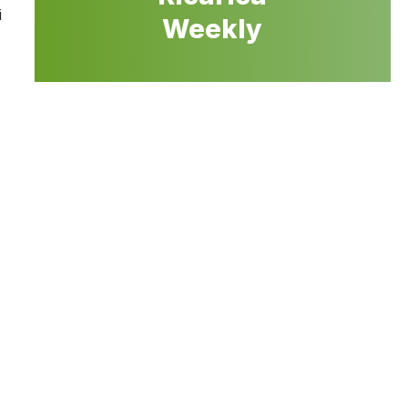
i
Weekly