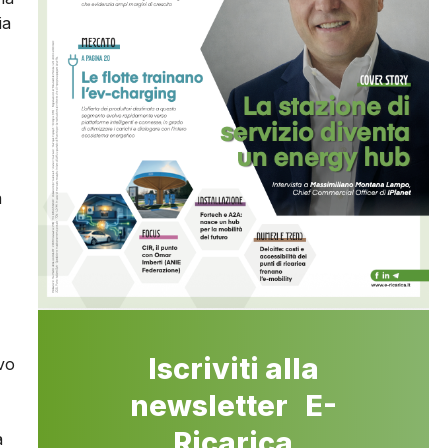
ia
a
Iscriviti alla
vo
newsletter E-
Ricarica
à