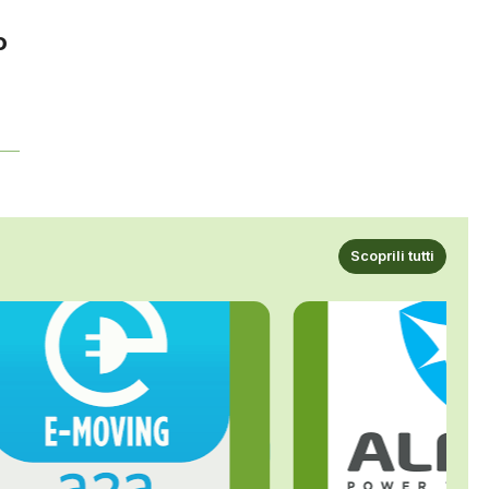
o
Scoprili tutti