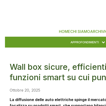
HOME
CHI SIAMO
ARCHIVI
APPROFONDIMENTI
Wall box sicure, efficient
funzioni smart su cui pun
Ottobre 20, 2025
La diffusione delle auto elettriche spinge il mercat
focalizza su prodotti smart, che supportano bilanci