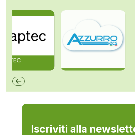
ZAPTEC
ZCS Azzurro
Iscriviti alla newslet