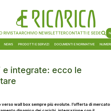
O RIVISTA
ARCHIVIO NEWSLETTER
CONTATTI E SEDE
N
NEWS
PRODOTTI E SERVIZI
DOCUMENTI E NORMATIVE
NUMERI
i e integrate: ecco le
tare
o verso wall box sempre più evolute. l’offerta di mercato 
amento dinamico dei carichi, integrazione con il