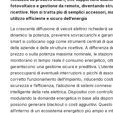
fotovoltaico e gestione da remoto, diventando strum
ricettive. Non si tratta più di semplici accessori, ma
utilizzo efficiente e sicuro dell’energia
La crescente diffusione di veicoli elettrici richiederà s
dinamico la potenza, prevenire sovraccarichi e garanti
smart si collocano oggi come strumenti centrali di ques
delle aziende e delle strutture ricettive. A differenza
prezzo o sulla potenza massima nominale, le stazioni d
monitorano in tempo reale il consumo energetico, ottim
garantiscono una gestione sicura e predittiva. L’utente,
preoccuparsi di eventuali interruzioni o picchi di asso
corretto funzionamento dell’impianto, riducendo costi e
sicurezza e l’efficienza, l’adozione di sistemi connessi 
intelligente della rete elettrica. Dispositivi con control
modulando la domanda energetica in base alla disponib
possono generare blackout o costi aggiuntivi. Questo
all’interno di un ecosistema energetico più ampio e i