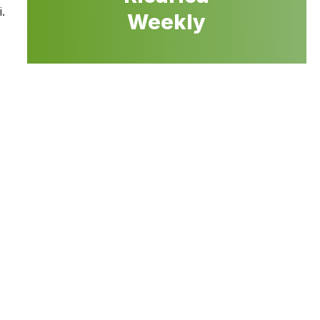
.
Weekly