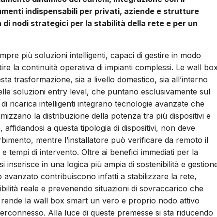
enti indispensabili per privati, aziende e strutture
 di nodi strategici per la stabilità della rete e per un
empre più soluzioni intelligenti, capaci di gestire in modo
re la continuità operativa di impianti complessi. Le wall bo
ta trasformazione, sia a livello domestico, sia all’interno
 delle soluzioni entry level, che puntano esclusivamente sul
i ricarica intelligenti integrano tecnologie avanzate che
izzano la distribuzione della potenza tra più dispositivi e
 affidandosi a questa tipologia di dispositivi, non deve
rbimento, mentre l’installatore può verificare da remoto il
 tempi di intervento. Oltre ai benefici immediati per la
si inserisce in una logica più ampia di sostenibilità e gestion
lo avanzato contribuiscono infatti a stabilizzare la rete,
ilità reale e prevenendo situazioni di sovraccarico che
 rende la wall box smart un vero e proprio nodo attivo
nterconnesso. Alla luce di queste premesse si sta riducendo