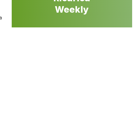
Weekly
a