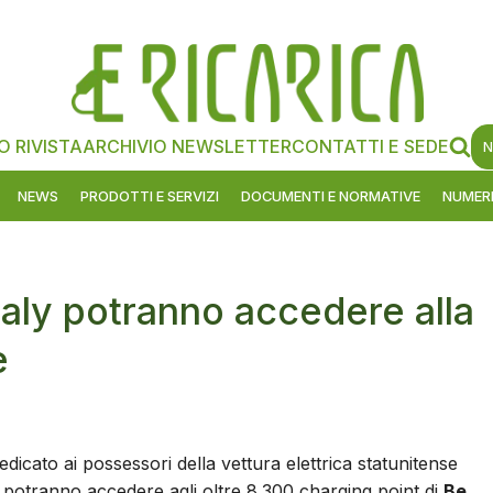
O RIVISTA
ARCHIVIO NEWSLETTER
CONTATTI E SEDE
N
NEWS
PRODOTTI E SERVIZI
DOCUMENTI E NORMATIVE
NUMERI
taly potranno accedere alla
e
dedicato ai possessori della vettura elettrica statunitense
 potranno accedere agli oltre 8.300 charging point di
Be