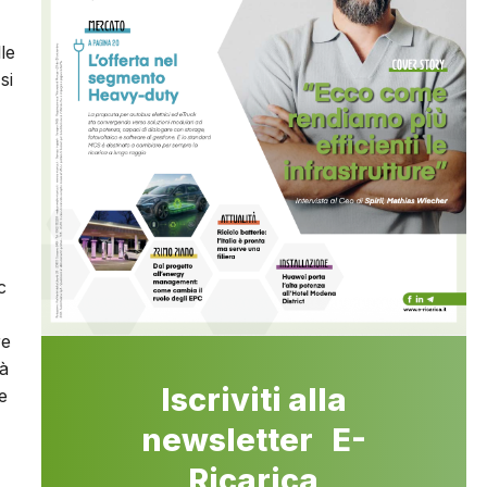
le
si
c
re
tà
Iscriviti alla
e
newsletter E-
Ricarica