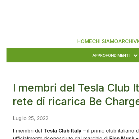
HOME
CHI SIAMO
ARCHIVI
APPROFONDIMENTI
I membri del Tesla Club I
rete di ricarica Be Charg
Luglio 25, 2022
I membri del
Tesla Club Italy
– il primo club italiano 
ufficialmente riconosciuto dal marchio di
Elon Musk
–