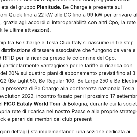
cietà del gruppo
Plenitude
. Be Charge è presente sul
azioni Quick fino a 22 kW alle DC fino a 99 kW per arrivare al
razie agli accordi di interoperabilità con altri Cpo, la rete 
nk
le ultime attivazioni).
ip tra Be Charge e Tesla Club Italy si riassume in tre step
la distribuzione di tessere associative che fungono da vere e
 RFID per la ricarica presso le colonnine del Cpo.
particolarmente vantaggiose per le tariffe di ricarica con
del 20% sui quattro piani di abbonamento previsti fino al 3
22 (Be Light 50, Be Regular 100, Be Large 250 e Be Electri
e la presenza di Be Charge alla conferenza nazionale Tesla
evolution 2022, incontro fissato per il prossimo 17 settemb
el
FICO Eataly World Tour
di Bologna, durante cui la socie
pria rete di ricarica nel nostro Paese e alle proprie strategi
ck e pareri dai membri del club presenti.
iori dettagli) sta implementando una sezione dedicata ai