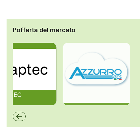
l'offerta del mercato
ZAPTEC
ZCS Azzurro