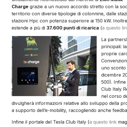
Charge
grazie a un nuovo accordo stretto con la so
territorio con diverse tipologie di colonnine, dalle st
stazioni Hpc con potenza superiore ai 150 kW. Inoltre, g
estende a più di
37.600 punti di ricarica
(
a questo li
La partnersh
principali: 
proprie card
Convenzioni 
uno sconto 
dicembre 20
500). Infin
Club Italy R
nel corso d
divulgherà informazioni relative allo sviluppo della pro
a supporto dell’e-mobility, raccogliendo anche feedba
Infine il portale del Tesla Club Italy (
a questo link
magg