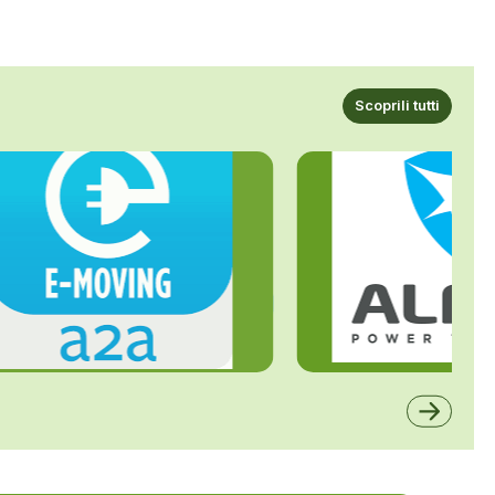
Scoprili tutti
ALFE
A2A