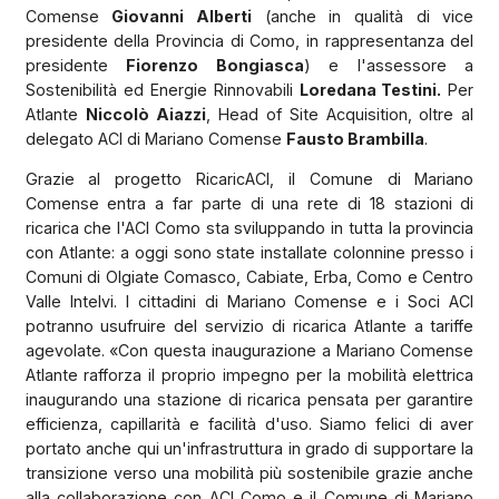
Comense
Giovanni Alberti
(anche in qualità di vice
presidente della Provincia di Como, in rappresentanza del
presidente
Fiorenzo Bongiasca
) e l'assessore a
Sostenibilità ed Energie Rinnovabili
Loredana Testini.
Per
Atlante
Niccolò Aiazzi
, Head of Site Acquisition, oltre al
delegato ACI di Mariano Comense
Fausto Brambilla
.
Grazie al progetto RicaricACI, il Comune di Mariano
Comense entra a far parte di una rete di 18 stazioni di
ricarica che l'ACI Como sta sviluppando in tutta la provincia
con Atlante: a oggi sono state installate colonnine presso i
Comuni di Olgiate Comasco, Cabiate, Erba, Como e Centro
Valle Intelvi. I cittadini di Mariano Comense e i Soci ACI
potranno usufruire del servizio di ricarica Atlante a tariffe
agevolate. «Con questa inaugurazione a Mariano Comense
Atlante rafforza il proprio impegno per la mobilità elettrica
inaugurando una stazione di ricarica pensata per garantire
efficienza, capillarità e facilità d'uso. Siamo felici di aver
portato anche qui un'infrastruttura in grado di supportare la
transizione verso una mobilità più sostenibile grazie anche
alla collaborazione con ACI Como e il Comune di Mariano